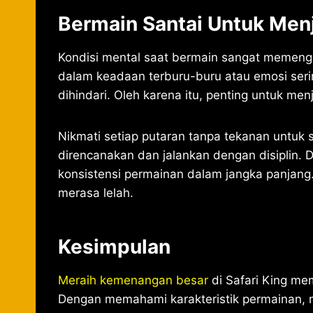
Bermain Santai Untuk Men
Kondisi mental saat bermain sangat memenga
dalam keadaan terburu-buru atau emosi ser
dihindari. Oleh karena itu, penting untuk men
Nikmati setiap putaran tanpa tekanan untuk 
direncanakan dan jalankan dengan disiplin.
konsistensi permainan dalam jangka panjang. 
merasa lelah.
Kesimpulan
Meraih kemenangan besar
di Safari King me
Dengan memahami karakteristik permainan, 