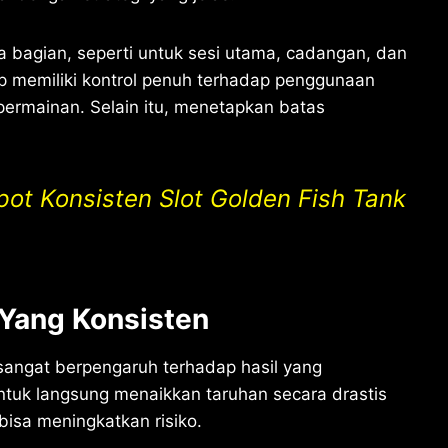
bagian, seperti untuk sesi utama, cadangan, dan
ap memiliki kontrol penuh terhadap penggunaan
permainan. Selain itu, menetapkan batas
pot Konsisten Slot Golden Fish Tank
Yang Konsisten
sangat berpengaruh terhadap hasil yang
ntuk langsung menaikkan taruhan secara drastis
 bisa meningkatkan risiko.