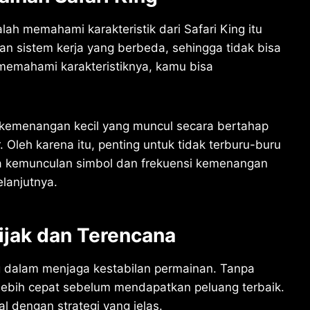
ah memahami karakteristik dari Safari King itu
 dan sistem kerja yang berbeda, sehingga tidak bisa
emahami karakteristiknya, kamu bisa
 kemenangan kecil yang muncul secara bertahap
 Oleh karena itu, penting untuk tidak terburu-buru
a kemunculan simbol dan frekuensi kemenangan
lanjutnya.
jak dan Terencana
g dalam menjaga kestabilan permainan. Tanpa
lebih cepat sebelum mendapatkan peluang terbaik.
l dengan strategi yang jelas.