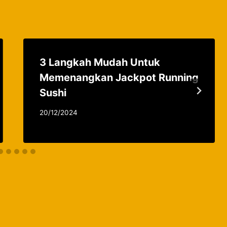
3 Langkah Mudah Untuk
Memenangkan Jackpot Running
Sushi
20/12/2024