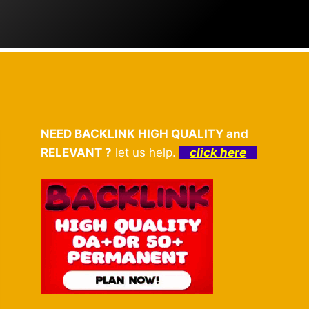
NEED BACKLINK HIGH QUALITY and
RELEVANT ?
let us help.
click here