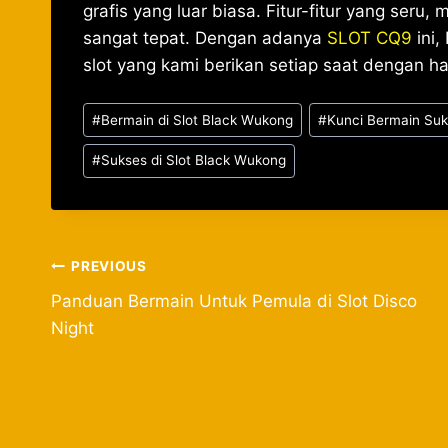
grafis yang luar biasa. Fitur-fitur yang seru
sangat tepat. Dengan adanya
SLOT CQ9
ini,
slot yang kami berikan setiap saat dengan h
Post
#
Bermain di Slot Black Wukong
#
Kunci Bermain Su
Tags:
#
Sukses di Slot Black Wukong
Post
PREVIOUS
Panduan Bermain Untuk Pemula di Slot Disco
navigation
Night