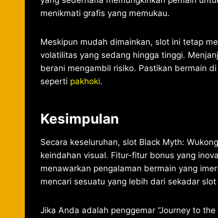
yang sederhana memungkinkan pemain untuk
menikmati grafis yang memukau.
Meskipun mudah dimainkan, slot ini tetap m
volatilitas yang sedang hingga tinggi. Menj
berani mengambil risiko. Pastikan bermain d
seperti
pakhoki
.
Kesimpulan
​Secara keseluruhan, slot Black Myth: Wuko
keindahan visual. Fitur-fitur bonus yang inov
menawarkan pengalaman bermain yang imers
mencari sesuatu yang lebih dari sekadar slot
Jika Anda adalah penggemar “Journey to the