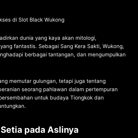
dirkan dunia yang kaya akan mitologi,
ang fantastis. Sebagai Sang Kera Sakti, Wukong,
enghadapi berbagai tantangan, dan mengumpulkan
g memutar gulungan, tetapi juga tentang
beranian seorang pahlawan dalam pertempuran
 persembahan untuk budaya Tiongkok dan
untungkan.
Setia pada Aslinya