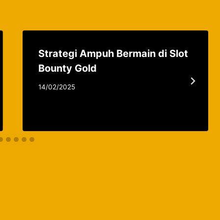
Strategi Ampuh Bermain di Slot
Bounty Gold
14/02/2025