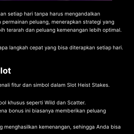
an setiap hari tanpa harus mengandalkan
 permainan peluang, menerapkan strategi yang
h terarah dan peluang kemenangan lebih optimal.
 langkah cepat yang bisa diterapkan setiap hari.
lot
ali fitur dan simbol dalam Slot Heist Stakes.
bol khusus seperti Wild dan Scatter.
ena bonus ini biasanya memberikan peluang
ing menghasilkan kemenangan, sehingga Anda bisa