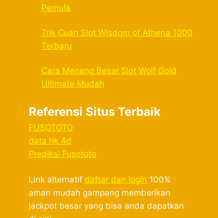
Pemula
Trik Cuan Slot Wisdom of Athena 1000
Terbaru
Cara Menang Besar Slot Wolf Gold
Ultimate Mudah
Referensi Situs Terbaik
FUSOTOTO
data hk 4d
Prediksi Fusototo
Link alternatif
daftar dan login
100%
aman mudah gampang memberikan
jackpot besar yang bisa anda dapatkan