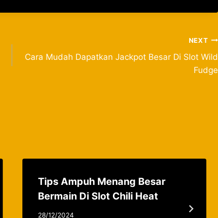
NEXT
Cara Mudah Dapatkan Jackpot Besar Di Slot Wild
Fudge
Tips Ampuh Menang Besar
Bermain Di Slot Chili Heat
28/12/2024