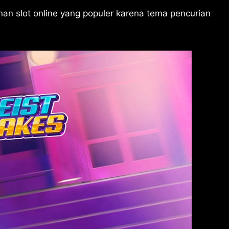
an slot online yang populer karena tema pencurian