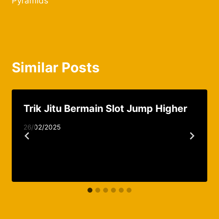
Pyramids
Similar Posts
Trik Jitu Bermain Slot Jump Higher
26/02/2025