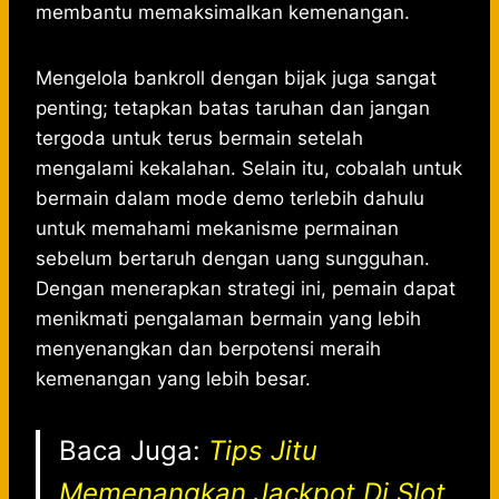
membantu memaksimalkan kemenangan.
Mengelola bankroll dengan bijak juga sangat
penting; tetapkan batas taruhan dan jangan
tergoda untuk terus bermain setelah
mengalami kekalahan. Selain itu, cobalah untuk
bermain dalam mode demo terlebih dahulu
untuk memahami mekanisme permainan
sebelum bertaruh dengan uang sungguhan.
Dengan menerapkan strategi ini, pemain dapat
menikmati pengalaman bermain yang lebih
menyenangkan dan berpotensi meraih
kemenangan yang lebih besar.
Baca Juga:
Tips Jitu
Memenangkan Jackpot Di Slot