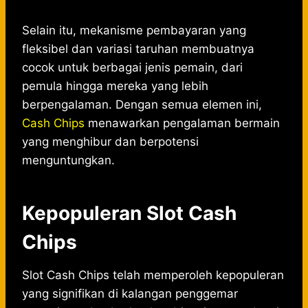
Selain itu, mekanisme pembayaran yang
fleksibel dan variasi taruhan membuatnya
cocok untuk berbagai jenis pemain, dari
pemula hingga mereka yang lebih
berpengalaman. Dengan semua elemen ini,
Cash Chips
menawarkan pengalaman bermain
yang menghibur dan berpotensi
menguntungkan.
Kepopuleran Slot Cash
Chips
Slot Cash Chips telah memperoleh kepopuleran
yang signifikan di kalangan penggemar