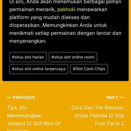
Di sini, Anda akan menemukan berbagai pilihan
permainan menarik,
pakhoki
menawarkan
platform yang mudah diakses dan
dioperasikan. Memungkinkan Anda untuk
menikmati setiap permainan dengan lancar dan
menyenangkan.
Post
#
situs slot harian
#
situs slot online resmi
Tags:
#
situs slot online terpercaya
#
Slot Cash Chips
Post
PREVIOUS
NEXT
Tips Jitu
Cara Dan Trik Bermain
navigation
Memenangkan
Untuk Pemula Di Slot
Jackpot Di Slot Rise Of
Fruit Party 2