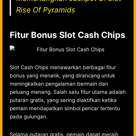
Rise Of Pyramids
Fitur Bonus Slot Cash Chips
Slot Cash Chips menawarkan berbagai fitur
bonus yang menarik, yang dirancang untuk
meningkatkan pengalaman bermain dan
peluang menang. Salah satu fitur utama adalah
putaran gratis, yang sering diaktifkan ketika
pemain mendapatkan simbol pencar tertentu
pada gulungan.
Selama putaran gratis, pemain dapat meraih