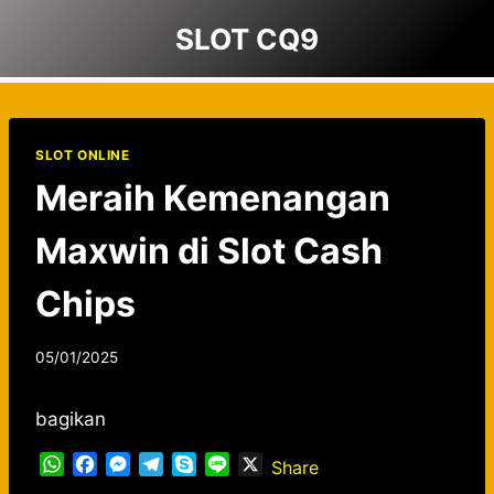
Skip
SLOT CQ9
to
content
SLOT ONLINE
Meraih Kemenangan
Maxwin di Slot Cash
Chips
By
05/01/2025
Husni
bagikan
W
F
M
T
S
L
X
Share
h
a
e
e
k
i