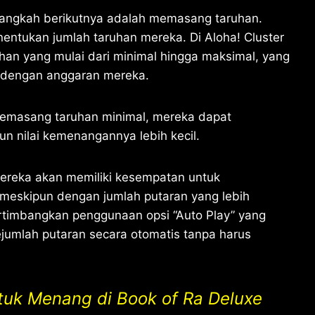
angkah berikutnya adalah memasang taruhan.
ntukan jumlah taruhan mereka. Di Aloha! Cluster
uhan yang mulai dari minimal hingga maksimal, yang
 dengan anggaran mereka.
memasang taruhan minimal, mereka dapat
n nilai kemenangannya lebih kecil.
mereka akan memiliki kesempatan untuk
eskipun dengan jumlah putaran yang lebih
pertimbangkan penggunaan opsi “Auto Play” yang
umlah putaran secara otomatis tanpa harus
ntuk Menang di Book of Ra Deluxe