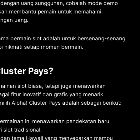
dengan uang sungguhan, cobalah mode demo
ni akan membantu pemain untuk memahami
angan uang.
ama bermain slot adalah untuk bersenang-senang.
pi nikmati setiap momen bermain.
luster Pays?
mainan slot biasa, tetapi juga menawarkan
i fitur inovatif dan grafis yang menarik.
ih Aloha! Cluster Pays adalah sebagai berikut:
permainan ini menawarkan pendekatan baru
slot tradisional.
rah dan tema Hawaii yang menyegarkan mampu