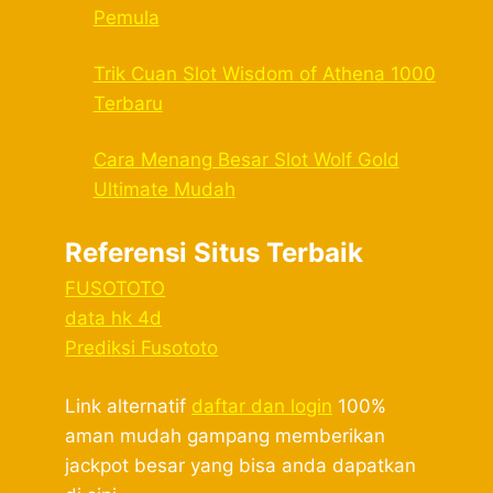
Pemula
Trik Cuan Slot Wisdom of Athena 1000
Terbaru
Cara Menang Besar Slot Wolf Gold
Ultimate Mudah
Referensi Situs Terbaik
FUSOTOTO
data hk 4d
Prediksi Fusototo
Link alternatif
daftar dan login
100%
aman mudah gampang memberikan
jackpot besar yang bisa anda dapatkan