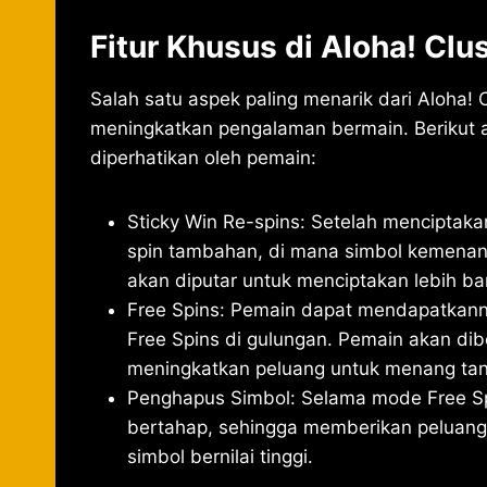
Fitur Khusus di Aloha! Clu
Salah satu aspek paling menarik dari Aloha! C
meningkatkan pengalaman bermain. Berikut a
diperhatikan oleh pemain:
Sticky Win Re-spins: Setelah menciptak
spin tambahan, di mana simbol kemenang
akan diputar untuk menciptakan lebih 
Free Spins: Pemain dapat mendapatkann
Free Spins di gulungan. Pemain akan dibe
meningkatkan peluang untuk menang ta
Penghapus Simbol: Selama mode Free Spi
bertahap, sehingga memberikan peluang 
simbol bernilai tinggi.