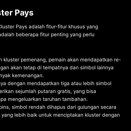
ster Pays
luster Pays adalah fitur-fitur khusus yang
dalah beberapa fitur penting yang perlu
an kluster pemenang, pemain akan mendapatkan re-
an akan tetap di tempatnya dan simbol lainnya
banyak kemenangan.
ya dengan mendapatkan tiga atau lebih simbol
rikan sejumlah putaran gratis, yang bisa
npa mengeluarkan taruhan tambahan.
ns, simbol rendah dihapus dari gulungan secara
yang lebih baik untuk menciptakan kluster dengan