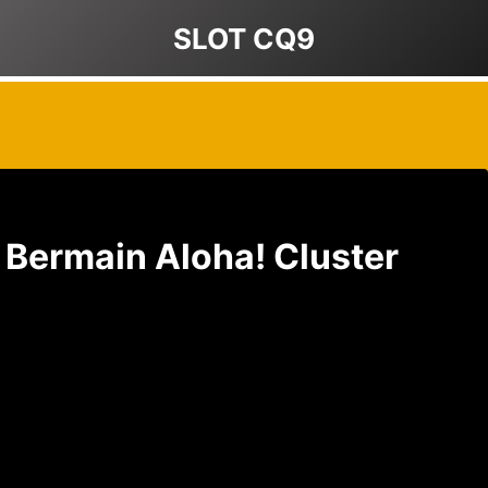
SLOT CQ9
Bermain Aloha! Cluster