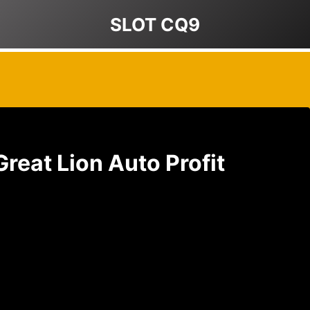
SLOT CQ9
Great Lion Auto Profit