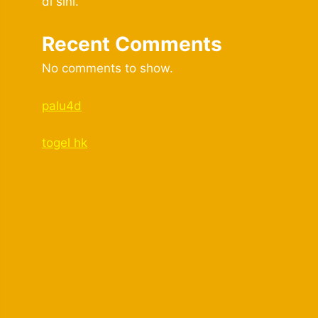
di sini.
Recent Comments
No comments to show.
palu4d
togel hk