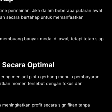
itme permainan. Jika dalam beberapa putaran awal
ruhan secara bertahap untuk memanfaatkan
membuang banyak modal di awal, tetapi tetap siap
n Secara Optimal
 sering menjadi pintu gerbang menuju pembayaran
anfaatkan momen tersebut dengan fokus dan
 meningkatkan profit secara signifikan tanpa