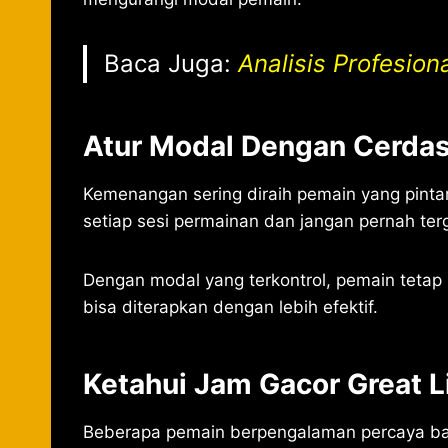
Baca Juga:
Analisis Profesion
Atur Modal Dengan Cerda
Kemenangan sering diraih pemain yang pinta
setiap sesi permainan dan jangan pernah te
Dengan modal yang terkontrol, pemain tetap
bisa diterapkan dengan lebih efektif.
Ketahui Jam Gacor Great L
Beberapa pemain berpengalaman percaya bah