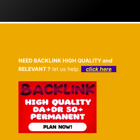
NEED BACKLINK HIGH QUALITY and
RELEVANT ?
let us help.
click here