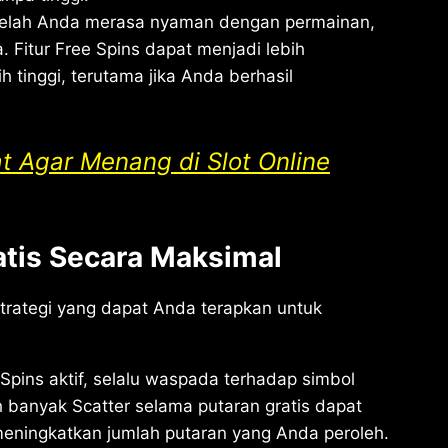
telah Anda merasa nyaman dengan permainan,
 Fitur Free Spins dapat menjadi lebih
tinggi, terutama jika Anda berhasil
t Agar Menang di Slot Online
tis Secara Maksimal
 strategi yang dapat Anda terapkan untuk
pins aktif, selalu waspada terhadap simbol
 banyak Scatter selama putaran gratis dapat
ningkatkan jumlah putaran yang Anda peroleh.