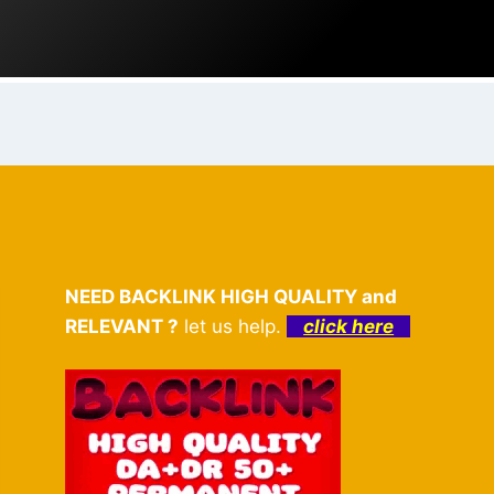
NEED BACKLINK HIGH QUALITY and
RELEVANT ?
let us help.
click here