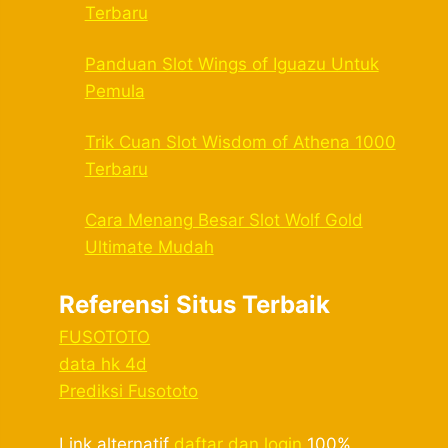
Terbaru
Panduan Slot Wings of Iguazu Untuk
Pemula
Trik Cuan Slot Wisdom of Athena 1000
Terbaru
Cara Menang Besar Slot Wolf Gold
Ultimate Mudah
Referensi Situs Terbaik
FUSOTOTO
data hk 4d
Prediksi Fusototo
Link alternatif
daftar dan login
100%