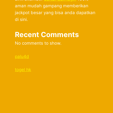
aman mudah gampang memberikan
jackpot besar yang bisa anda dapatkan
di sini.
Recent Comments
No comments to show.
palu4d
togel hk