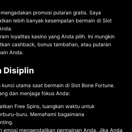
no mengadakan promosi putaran gratis. Saya
tkan lebih banyak kesempatan bermain di Slot
Anda.
m loyalitas kasino yang Anda pilih. Ini mungkin
kan cashback, bonus tambahan, atau putaran
main Anda.
Disiplin
h kunci utama saat bermain di Slot Bone Fortune.
enang dan menjaga fokus Anda:
tkan Free Spins, luangkan waktu untuk
 terburu-buru. Memahami bagaimana
nting.
n emosi mengendalikan permainan Anda. Jika Anda