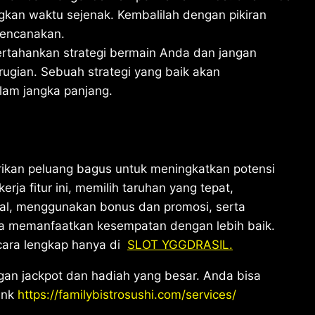
gkan waktu sejenak. Kembalilah dengan pikiran
 rencanakan.
ertahankan strategi bermain Anda dan jangan
ugian. Sebuah strategi yang baik akan
lam jangka panjang.
erikan peluang bagus untuk meningkatkan potensi
a fitur ini, memilih taruhan yang tepat,
al, menggunakan bonus dan promosi, serta
sa memanfaatkan kesempatan dengan lebih baik.
secara lengkap hanya di
SLOT YGGDRASIL.
gan jackpot dan hadiah yang besar. Anda bisa
link
https://familybistrosushi.com/services/