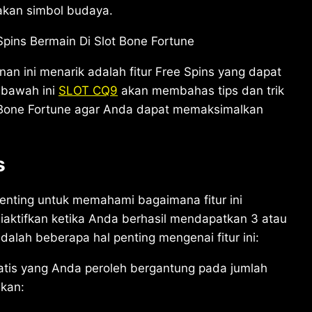
akan simbol budaya.
an ini menarik adalah fitur Free Spins yang dapat
ibawah ini
SLOT CQ9
akan membahas
tips dan trik
t Bone Fortune agar Anda dapat memaksimalkan
s
enting untuk memahami bagaimana fitur ini
 diaktifkan ketika Anda berhasil mendapatkan 3 atau
dalah beberapa hal penting mengenai fitur ini:
ratis yang Anda peroleh bergantung pada jumlah
lkan: