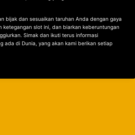
n bijak dan sesuaikan taruhan Anda dengan gaya
n ketegangan slot ini, dan biarkan keberuntungan
urkan. Simak dan ikuti terus informasi
g ada di Dunia, yang akan kami berikan setiap