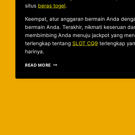
situs
beras togel
.
Keempat, atur anggaran bermain Anda denga
bermain Anda. Terakhir, nikmati keseruan da
membimbing Anda menuju jackpot yang menggi
terlengkap tentang
SLOT CQ9
terlengkap yan
harinya.
STRATEGI
READ MORE
AMPUH
BERMAIN
DI
SLOT
BOUNTY
GOLD