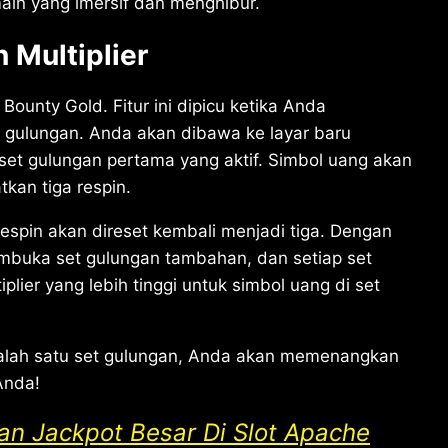
in yang imersif dan menghibur.
 Multiplier
ounty Gold. Fitur ini dipicu ketika Anda
 gulungan. Anda akan dibawa ke layar baru
et gulungan pertama yang aktif. Simbol uang akan
kan tiga respin.
respin akan direset kembali menjadi tiga. Dengan
buka set gulungan tambahan, dan setiap set
ier yang lebih tinggi untuk simbol uang di set
 salah satu set gulungan, Anda akan memenangkan
Anda!
n Jackpot Besar Di Slot Apache