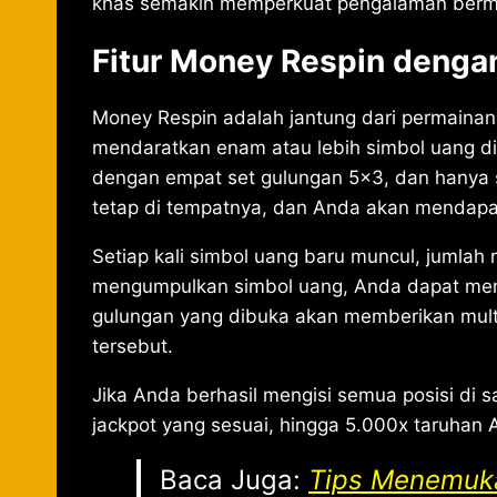
khas semakin memperkuat pengalaman berma
Fitur Money Respin dengan
Money Respin adalah jantung dari permainan B
mendaratkan enam atau lebih simbol uang di
dengan empat set gulungan 5×3, dan hanya s
tetap di tempatnya, dan Anda akan mendapat
Setiap kali simbol uang baru muncul, jumlah 
mengumpulkan simbol uang, Anda dapat mem
gulungan yang dibuka akan memberikan multipl
tersebut.
Jika Anda berhasil mengisi semua posisi di
jackpot yang sesuai, hingga 5.000x taruhan 
Baca Juga:
Tips Menemuka