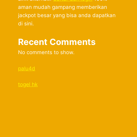
aman mudah gampang memberikan
jackpot besar yang bisa anda dapatkan
di sini.
Recent Comments
No comments to show.
palu4d
togel hk