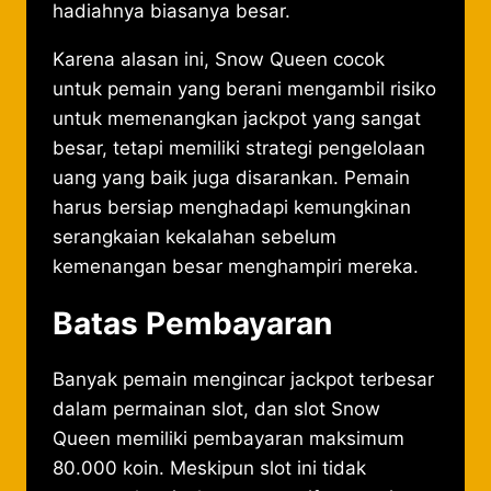
hadiahnya biasanya besar.
Karena alasan ini, Snow Queen cocok
untuk pemain yang berani mengambil risiko
untuk memenangkan jackpot yang sangat
besar, tetapi memiliki strategi pengelolaan
uang yang baik juga disarankan. Pemain
harus bersiap menghadapi kemungkinan
serangkaian kekalahan sebelum
kemenangan besar menghampiri mereka.
Batas Pembayaran
Banyak pemain mengincar jackpot terbesar
dalam permainan slot, dan slot Snow
Queen memiliki pembayaran maksimum
80.000 koin. Meskipun slot ini tidak