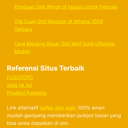
Panduan Slot Wings of Iguazu Untuk Pemula
Trik Cuan Slot Wisdom of Athena 1000
Terbaru
Cara Menang Besar Slot Wolf Gold Ultimate
Mudah
Referensi Situs Terbaik
FUSOTOTO
data hk 4d
Prediksi Fusototo
Link alternatif
daftar dan login
100% aman
mudah gampang memberikan jackpot besar yang
bisa anda dapatkan di sini.