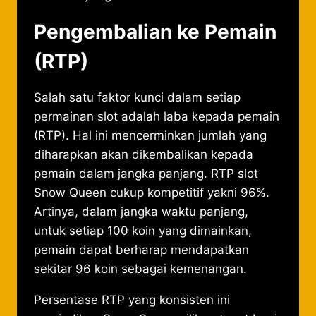
Pengembalian ke Pemain
(RTP)
Salah satu faktor kunci dalam setiap
permainan slot adalah laba kepada pemain
(RTP). Hal ini mencerminkan jumlah yang
diharapkan akan dikembalikan kepada
pemain dalam jangka panjang. RTP slot
Snow Queen cukup kompetitif yakni 96%.
Artinya, dalam jangka waktu panjang,
untuk setiap 100 koin yang dimainkan,
pemain dapat berharap mendapatkan
sekitar 96 koin sebagai kemenangan.
Persentase RTP yang konsisten ini