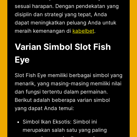
sesuai harapan. Dengan pendekatan yang
disiplin dan strategi yang tepat, Anda
dapat meningkatkan peluang Anda untuk
meraih kemenangan di
kabelbet
.
Varian Simbol Slot Fish
Eye
Slot Fish Eye memiliki berbagai simbol yang
menarik, yang masing-masing memiliki nilai
dan fungsi tertentu dalam permainan.
Berikut adalah beberapa varian simbol
yang dapat Anda temui:
Simbol Ikan Eksotis: Simbol ini
merupakan salah satu yang paling