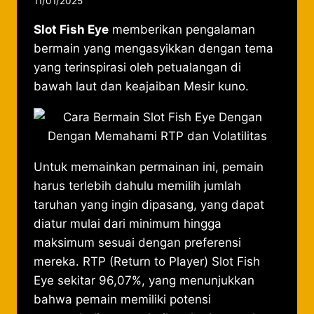
11/01/2025
Slot Fish Eye
memberikan pengalaman
bermain yang mengasyikkan dengan tema
yang terinspirasi oleh petualangan di
bawah laut dan keajaiban Mesir kuno.
Untuk memainkan permainan ini, pemain
harus terlebih dahulu memilih jumlah
taruhan yang ingin dipasang, yang dapat
diatur mulai dari minimum hingga
maksimum sesuai dengan preferensi
mereka. RTP (Return to Player) Slot Fish
Eye sekitar 96,07%, yang menunjukkan
bahwa pemain memiliki potensi