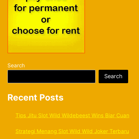
Search
Search
Recent Posts
Tips Jitu Slot Wild Wildebeest Wins Biar Cuan
Strategi Menang Slot Wild Wild Joker Terbaru