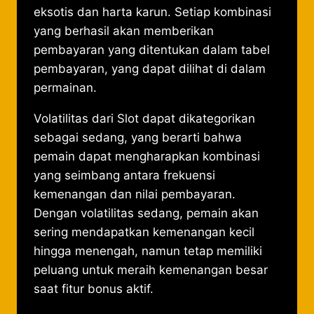
eksotis dan harta karun. Setiap kombinasi
yang berhasil akan memberikan
pembayaran yang ditentukan dalam tabel
pembayaran, yang dapat dilihat di dalam
permainan.
Volatilitas dari Slot dapat dikategorikan
sebagai sedang, yang berarti bahwa
pemain dapat mengharapkan kombinasi
yang seimbang antara frekuensi
kemenangan dan nilai pembayaran.
Dengan volatilitas sedang, pemain akan
sering mendapatkan kemenangan kecil
hingga menengah, namun tetap memiliki
peluang untuk meraih kemenangan besar
saat fitur bonus aktif.