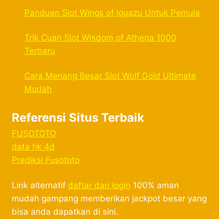
Panduan Slot Wings of Iguazu Untuk Pemula
Trik Cuan Slot Wisdom of Athena 1000
Terbaru
Cara Menang Besar Slot Wolf Gold Ultimate
Mudah
Referensi Situs Terbaik
FUSOTOTO
data hk 4d
Prediksi Fusototo
Link alternatif
daftar dan login
100% aman
mudah gampang memberikan jackpot besar yang
bisa anda dapatkan di sini.