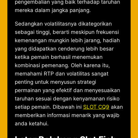
pengembalian yang baik terhadap taruhan
mereka dalam jangka panjang.
Sedangkan volatilitasnya dikategorikan
sebagai tinggi, berarti meskipun frekuensi
kemenangan mungkin lebih jarang, hadiah
yang didapatkan cenderung lebih besar
ketika pemain berhasil menemukan
kombinasi pemenang. ​Oleh karena itu,
memahami RTP dan volatilitas sangat
penting untuk menyusun strategi
permainan yang efektif dan menyesuaikan
taruhan sesuai dengan kenyamanan risiko
setiap pemain. Dibawah ini
SLOT CQ9
akan
memberikan informasi menarik yang wajib
anda ketahui.