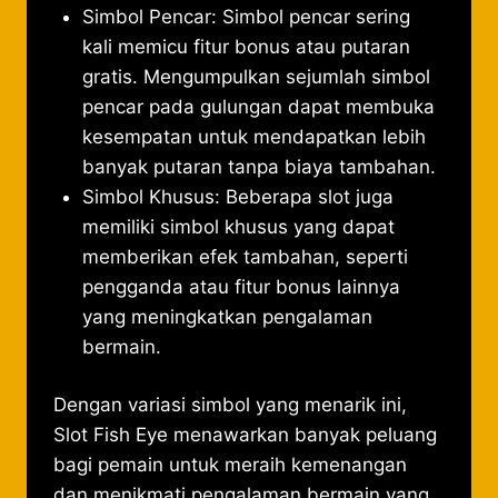
Simbol Pencar: Simbol pencar sering
kali memicu fitur bonus atau putaran
gratis. Mengumpulkan sejumlah simbol
pencar pada gulungan dapat membuka
kesempatan untuk mendapatkan lebih
banyak putaran tanpa biaya tambahan.
Simbol Khusus: Beberapa slot juga
memiliki simbol khusus yang dapat
memberikan efek tambahan, seperti
pengganda atau fitur bonus lainnya
yang meningkatkan pengalaman
bermain.
Dengan variasi simbol yang menarik ini,
Slot Fish Eye menawarkan banyak peluang
bagi pemain untuk meraih kemenangan
dan menikmati pengalaman bermain yang