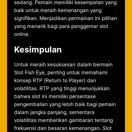
sedang. Pemain memiliki kesempatan yang
baik untuk meraih kemenangan yang
signifikan. Menjadikan permainan ini pilihan
yang menarik bagi para penggemar slot
online.
Kesimpulan
Untuk meraih kesuksesan dalam bermain
Slot Fish Eye, penting untuk memahami
konsep RTP (Return to Player) dan
volatilitas. RTP yang tinggi menunjukkan
bahwa slot ini memiliki persentase
pengembalian yang lebih baik bagi pemain
dalam jangka panjang, sementara
volatilitas memberikan gambaran tentang
frekuensi dan besaran kemenangan. Slot