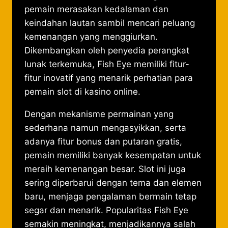
pemain merasakan kedalaman dan
keindahan lautan sambil mencari peluang
kemenangan yang menggiurkan.
Dikembangkan oleh penyedia perangkat
lunak terkemuka, Fish Eye memiliki fitur-
fitur inovatif yang menarik perhatian para
pemain slot di kasino online.
Dengan mekanisme permainan yang
sederhana namun mengasyikkan, serta
adanya fitur bonus dan putaran gratis,
pemain memiliki banyak kesempatan untuk
meraih kemenangan besar. Slot ini juga
sering diperbarui dengan tema dan elemen
baru, menjaga pengalaman bermain tetap
segar dan menarik. Popularitas Fish Eye
semakin meningkat, menjadikannya salah