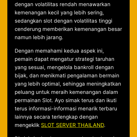
dengan volatilitas rendah menawarkan
kemenangan kecil yang lebih sering,
sedangkan slot dengan volatilitas tinggi
cenderung memberikan kemenangan besar
namun lebih jarang.
Dengan memahami kedua aspek ini,
pemain dapat mengatur strategi taruhan
yang sesuai, mengelola bankroll dengan
bijak, dan menikmati pengalaman bermain
yang lebih optimal, sehingga meningkatkan
peluang untuk meraih kemenangan dalam
permainan Slot. Ayo simak terus dan ikuti
terus informasi-informasi menarik terbaru
lainnya secara terlengkap dengan
mengeklik
SLOT SERVER THAILAND
.