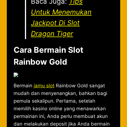
Baca Juga:
Tips
Untuk Menemukan
Jackpot Di Slot
Dragon Tiger
Cara Bermain Slot
Rainbow Gold
Bermain
jamu slot
Rainbow Gold sangat
mudah dan menyenangkan, bahkan bagi
pemula sekalipun. Pertama, setelah
memilih kasino online yang menawarkan
permainan ini, Anda perlu membuat akun
dan melakukan deposit jika Anda bermain