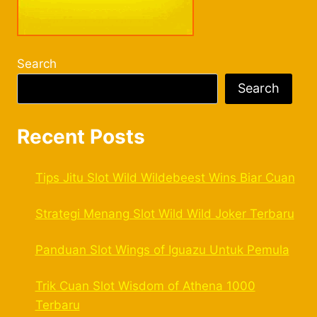
Search
Search
Recent Posts
Tips Jitu Slot Wild Wildebeest Wins Biar Cuan
Strategi Menang Slot Wild Wild Joker Terbaru
Panduan Slot Wings of Iguazu Untuk Pemula
Trik Cuan Slot Wisdom of Athena 1000
Terbaru