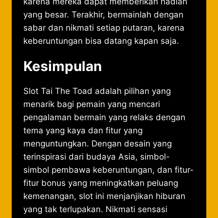
karena mereka dapat memberikan hadiah
yang besar. Terakhir, bermainlah dengan
sabar dan nikmati setiap putaran, karena
keberuntungan bisa datang kapan saja.
Kesimpulan
Slot Tai The Toad adalah pilihan yang
menarik bagi pemain yang mencari
pengalaman bermain yang relaks dengan
tema yang kaya dan fitur yang
menguntungkan. ​Dengan desain yang
terinspirasi dari budaya Asia, simbol-
simbol pembawa keberuntungan, dan fitur-
fitur bonus yang meningkatkan peluang
kemenangan, slot ini menjanjikan hiburan
yang tak terlupakan.​ Nikmati sensasi