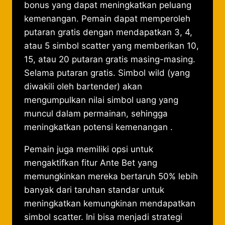
bonus yang dapat meningkatkan peluang
kemenangan. Pemain dapat memperoleh
putaran gratis dengan mendapatkan 3, 4,
atau 5 simbol scatter yang memberikan 10,
15, atau 20 putaran gratis masing-masing.
Selama putaran gratis. Simbol wild (yang
diwakili oleh bartender) akan
mengumpulkan nilai simbol uang yang
muncul dalam permainan, sehingga
meningkatkan potensi kemenangan .
Pemain juga memiliki opsi untuk
mengaktifkan fitur Ante Bet yang
memungkinkan mereka bertaruh 50% lebih
banyak dari taruhan standar untuk
meningkatkan kemungkinan mendapatkan
simbol scatter. Ini bisa menjadi strategi