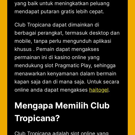
yang baik untuk meningkatkan peluang
mendapat putaran gratis lebih cepat.
Club Tropicana dapat dimainkan di
berbagai perangkat, termasuk desktop dan
mobile, tanpa perlu mengunduh aplikasi
khusus . Pemain dapat mengakses
permainan ini di kasino online yang
mendukung slot Pragmatic Play, sehingga
menawarkan kenyamanan dalam bermain
kapan saja dan di mana saja. Untuk secara
online anda dapat mengakses
haitogel
.
Mengapa Memilih Club
Tropicana?
Club Tropicana adalah slot online yang