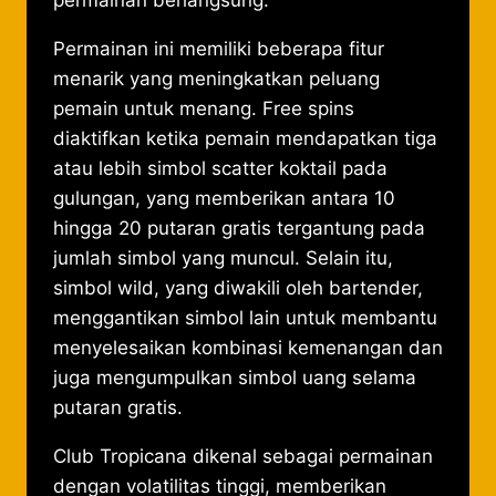
permainan berlangsung.
Permainan ini memiliki beberapa fitur
menarik yang meningkatkan peluang
pemain untuk menang. Free spins
diaktifkan ketika pemain mendapatkan tiga
atau lebih simbol scatter koktail pada
gulungan, yang memberikan antara 10
hingga 20 putaran gratis tergantung pada
jumlah simbol yang muncul. Selain itu,
simbol wild, yang diwakili oleh bartender,
menggantikan simbol lain untuk membantu
menyelesaikan kombinasi kemenangan dan
juga mengumpulkan simbol uang selama
putaran gratis.
Club Tropicana dikenal sebagai permainan
dengan volatilitas tinggi, memberikan