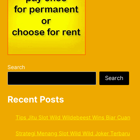
Search
Search
Recent Posts
Tips Jitu Slot Wild Wildebeest Wins Biar Cuan
Strategi Menang Slot Wild Wild Joker Terbaru