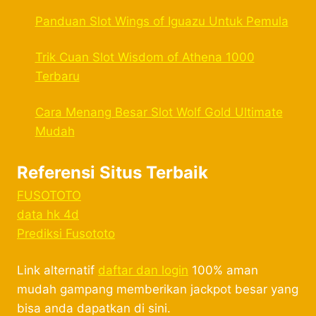
Panduan Slot Wings of Iguazu Untuk Pemula
Trik Cuan Slot Wisdom of Athena 1000
Terbaru
Cara Menang Besar Slot Wolf Gold Ultimate
Mudah
Referensi Situs Terbaik
FUSOTOTO
data hk 4d
Prediksi Fusototo
Link alternatif
daftar dan login
100% aman
mudah gampang memberikan jackpot besar yang
bisa anda dapatkan di sini.