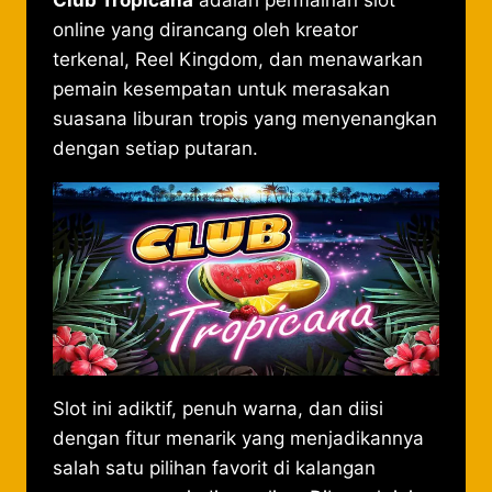
Club Tropicana
adalah permainan slot
online yang dirancang oleh kreator
terkenal, Reel Kingdom, dan menawarkan
pemain kesempatan untuk merasakan
suasana liburan tropis yang menyenangkan
dengan setiap putaran.
Slot ini adiktif, penuh warna, dan diisi
dengan fitur menarik yang menjadikannya
salah satu pilihan favorit di kalangan