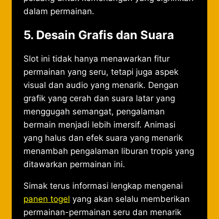
dalam permainan.
5. Desain Grafis dan Suara
Slot ini tidak hanya menawarkan fitur
permainan yang seru, tetapi juga aspek
visual dan audio yang menarik. Dengan
grafik yang cerah dan suara latar yang
menggugah semangat, pengalaman
bermain menjadi lebih imersif. Animasi
yang halus dan efek suara yang menarik
menambah pengalaman liburan tropis yang
ditawarkan permainan ini.
Simak terus informasi lengkap mengenai
panen togel
yang akan selalu memberikan
permainan-permainan seru dan menarik