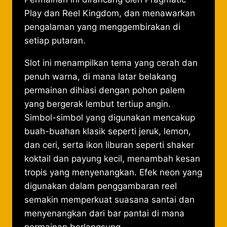
Play dan Reel Kingdom, dan menawarkan
pengalaman yang menggembirakan di
setiap putaran.
Slot ini menampilkan tema yang cerah dan
penuh warna, di mana latar belakang
permainan dihiasi dengan pohon palem
yang bergerak lembut tertiup angin.
Simbol-simbol yang digunakan mencakup
buah-buahan klasik seperti jeruk, lemon,
dan ceri, serta ikon liburan seperti shaker
koktail dan payung kecil, menambah kesan
tropis yang menyenangkan. Efek neon yang
digunakan dalam penggambaran reel
semakin memperkuat suasana santai dan
menyenangkan dari bar pantai di mana