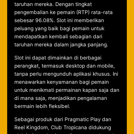
taruhan mereka. Dengan tingkat
pengembalian ke pemain (RTP) rata-rata
sebesar 96.08%. Slot ini memberikan
peluang yang baik bagi pemain untuk
mendapatkan kembali sebagian dari
taruhan mereka dalam jangka panjang.
Slot ini dapat dimainkan di berbagai
perangkat, termasuk desktop dan mobile,
tanpa perlu mengunduh aplikasi khusus. Ini
menawarkan kenyamanan bagi pemain
untuk menikmati permainan kapan saja dan
di mana saja, menjadikan pengalaman
bermain lebih fleksibel.
Sebagai produk dari Pragmatic Play dan
Reel Kingdom, Club Tropicana didukung