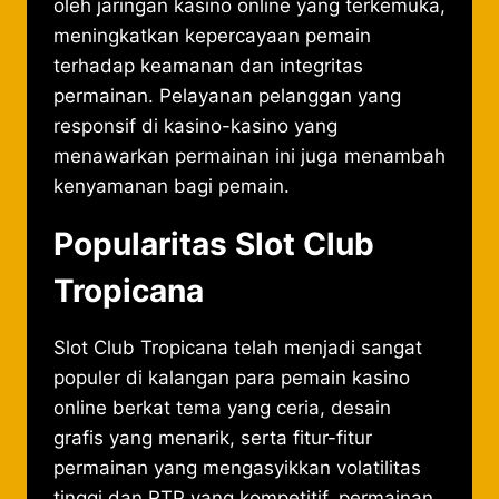
oleh jaringan kasino online yang terkemuka,
meningkatkan kepercayaan pemain
terhadap keamanan dan integritas
permainan. Pelayanan pelanggan yang
responsif di kasino-kasino yang
menawarkan permainan ini juga menambah
kenyamanan bagi pemain.
Popularitas Slot Club
Tropicana
Slot Club Tropicana telah menjadi sangat
populer di kalangan para pemain kasino
online berkat tema yang ceria, desain
grafis yang menarik, serta fitur-fitur
permainan yang mengasyikkan volatilitas
tinggi dan RTP yang kompetitif, permainan