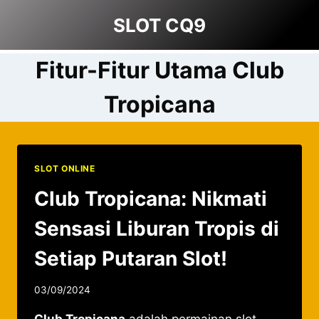
Skip
SLOT CQ9
to
content
Fitur-Fitur Utama Club
Tropicana
SLOT ONLINE
Club Tropicana: Nikmati
Sensasi Liburan Tropis di
Setiap Putaran Slot!
03/09/2024