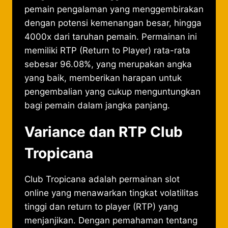
pemain pengalaman yang menggembirakan
dengan potensi kemenangan besar, hingga
4000x dari taruhan pemain. Permainan ini
memiliki RTP (Return to Player) rata-rata
sebesar 96.08%, yang merupakan angka
yang baik, memberikan harapan untuk
pengembalian yang cukup menguntungkan
bagi pemain dalam jangka panjang.
Variance dan RTP Club
Tropicana
Club Tropicana adalah permainan slot
online yang menawarkan tingkat volatilitas
tinggi dan return to player (RTP) yang
menjanjikan. Dengan pemahaman tentang