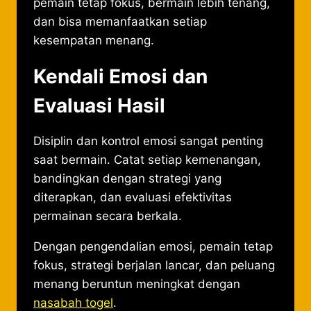
pemain tetap fokus, bermain lebih tenang,
dan bisa memanfaatkan setiap
kesempatan menang.
Kendali Emosi dan
Evaluasi Hasil
Disiplin dan kontrol emosi sangat penting
saat bermain. Catat setiap kemenangan,
bandingkan dengan strategi yang
diterapkan, dan evaluasi efektivitas
permainan secara berkala.
Dengan pengendalian emosi, pemain tetap
fokus, strategi berjalan lancar, dan peluang
menang beruntun meningkat
dengan
nasabah togel
.