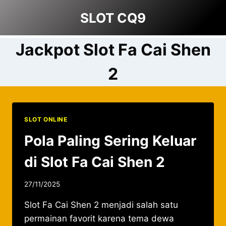
Skip
SLOT CQ9
to
content
Jackpot Slot Fa Cai Shen
2
SLOT ONLINE
Pola Paling Sering Keluar
di Slot Fa Cai Shen 2
27/11/2025
Slot Fa Cai Shen 2 menjadi salah satu
permainan favorit karena tema dewa