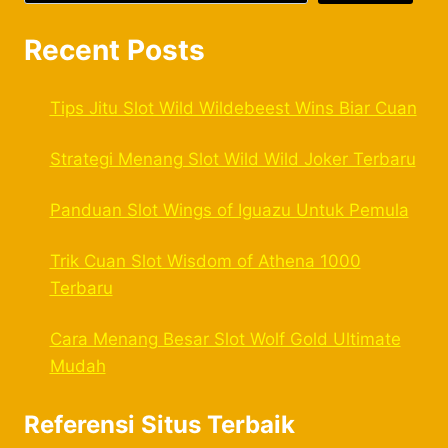
Recent Posts
Tips Jitu Slot Wild Wildebeest Wins Biar Cuan
Strategi Menang Slot Wild Wild Joker Terbaru
Panduan Slot Wings of Iguazu Untuk Pemula
Trik Cuan Slot Wisdom of Athena 1000
Terbaru
Cara Menang Besar Slot Wolf Gold Ultimate
Mudah
Referensi Situs Terbaik