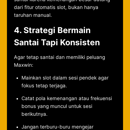
dari fitur otomatis slot, bukan hanya
taruhan manual.
4. Strategi Bermain
Santai Tapi Konsisten
Agar tetap santai dan memiliki peluang
Maxwin:
Mainkan slot dalam sesi pendek agar
fokus tetap terjaga.
Catat pola kemenangan atau frekuensi
bonus yang muncul untuk sesi
berikutnya.
Jangan terburu-buru mengejar