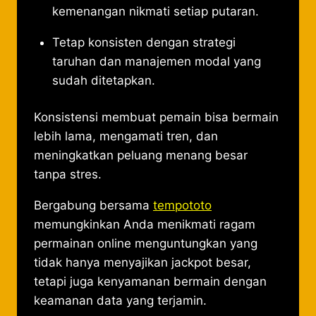
kemenangan nikmati setiap putaran.
Tetap konsisten dengan strategi
taruhan dan manajemen modal yang
sudah ditetapkan.
Konsistensi membuat pemain bisa bermain
lebih lama, mengamati tren, dan
meningkatkan peluang menang besar
tanpa stres.
Bergabung bersama
tempototo
memungkinkan Anda menikmati ragam
permainan online menguntungkan yang
tidak hanya menyajikan jackpot besar,
tetapi juga kenyamanan bermain dengan
keamanan data yang terjamin.