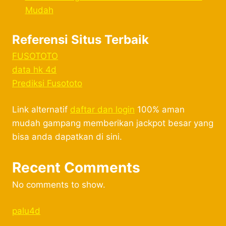
Mudah
Referensi Situs Terbaik
FUSOTOTO
data hk 4d
Prediksi Fusototo
Link alternatif
daftar dan login
100% aman
mudah gampang memberikan jackpot besar yang
bisa anda dapatkan di sini.
Recent Comments
No comments to show.
palu4d