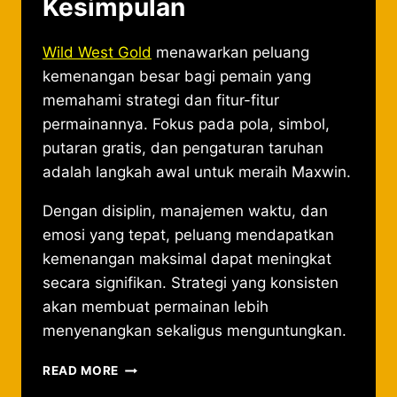
Kesimpulan
Wild West Gold
menawarkan peluang
kemenangan besar bagi pemain yang
memahami strategi dan fitur-fitur
permainannya. Fokus pada pola, simbol,
putaran gratis, dan pengaturan taruhan
adalah langkah awal untuk meraih Maxwin.
Dengan disiplin, manajemen waktu, dan
emosi yang tepat, peluang mendapatkan
kemenangan maksimal dapat meningkat
secara signifikan. Strategi yang konsisten
akan membuat permainan lebih
menyenangkan sekaligus menguntungkan.
KUNCI
READ MORE
MAXWIN