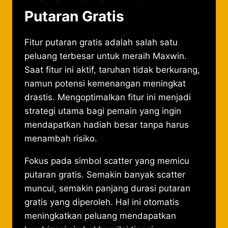
Putaran Gratis
Fitur putaran gratis adalah salah satu
peluang terbesar untuk meraih Maxwin.
Saat fitur ini aktif, taruhan tidak berkurang,
namun potensi kemenangan meningkat
drastis. Mengoptimalkan fitur ini menjadi
strategi utama bagi pemain yang ingin
mendapatkan hadiah besar tanpa harus
menambah risiko.
Fokus pada simbol scatter yang memicu
putaran gratis. Semakin banyak scatter
muncul, semakin panjang durasi putaran
gratis yang diperoleh. Hal ini otomatis
meningkatkan peluang mendapatkan