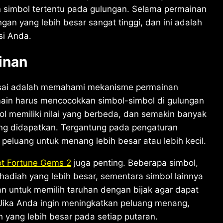
simbol tertentu pada gulungan. Selama permainan
n yang lebih besar sangat tinggi, dan ini adalah
si Anda.
inan
uasai adalah memahami mekanisme permainan
main harus mencocokkan simbol-simbol di gulungan
 memiliki nilai yang berbeda, dan semakin banyak
ang didapatkan. Tergantung pada pengaturan
peluang untuk menang lebih besar atau lebih kecil.
ot Fortune Gems 2
juga penting. Beberapa simbol,
adiah yang lebih besar, sementara simbol lainnya
an untuk memilih taruhan dengan bijak agar dapat
ika Anda ingin meningkatkan peluang menang,
 yang lebih besar pada setiap putaran.