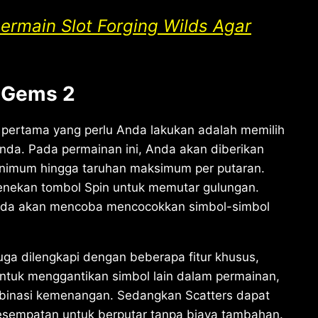
Bermain Slot Forging Wilds Agar
e Gems 2
 pertama yang perlu Anda lakukan adalah memilih
nda. Pada permainan ini, Anda akan diberikan
minimum hingga taruhan maksimum per putaran.
nekan tombol Spin untuk memutar gulungan.
Anda akan mencoba mencocokkan simbol-simbol
juga dilengkapi dengan beberapa fitur khusus,
 untuk menggantikan simbol lain dalam permainan,
nasi kemenangan. Sedangkan Scatters dapat
esempatan untuk berputar tanpa biaya tambahan.