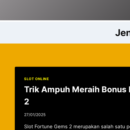
Skip
to
content
Je
SLOT ONLINE
Trik Ampuh Meraih Bonus 
2
27/01/2025
Slot Fortune Gems 2 merupakan salah satu p