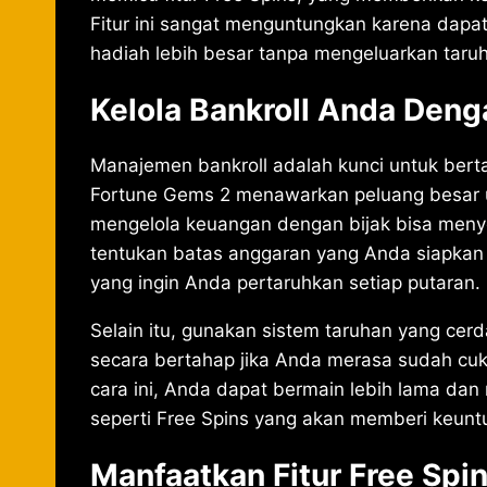
Fitur ini sangat menguntungkan karena dap
hadiah lebih besar tanpa mengeluarkan taruh
Kelola Bankroll Anda Deng
Manajemen bankroll adalah kunci untuk bert
Fortune Gems 2 menawarkan peluang besar u
mengelola keuangan dengan bijak bisa meny
tentukan batas anggaran yang Anda siapkan
yang ingin Anda pertaruhkan setiap putaran.
Selain itu, gunakan sistem taruhan yang cerd
secara bertahap jika Anda merasa sudah cu
cara ini, Anda dapat bermain lebih lama dan
seperti Free Spins yang akan memberi keuntu
Manfaatkan Fitur Free Sp