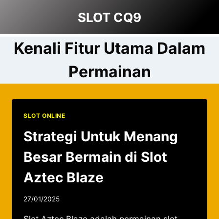
Skip
SLOT CQ9
to
content
Kenali Fitur Utama Dalam
Permainan
SLOT ONLINE
Strategi Untuk Menang
Besar Bermain di Slot
Aztec Blaze
27/01/2025