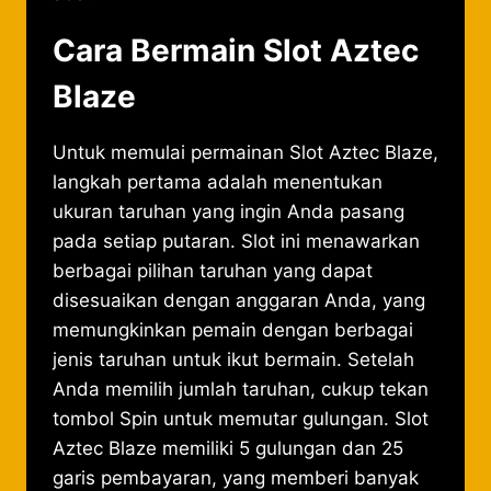
Cara Bermain Slot Aztec
Blaze
Untuk memulai permainan Slot Aztec Blaze,
langkah pertama adalah menentukan
ukuran taruhan yang ingin Anda pasang
pada setiap putaran. Slot ini menawarkan
berbagai pilihan taruhan yang dapat
disesuaikan dengan anggaran Anda, yang
memungkinkan pemain dengan berbagai
jenis taruhan untuk ikut bermain. Setelah
Anda memilih jumlah taruhan, cukup tekan
tombol Spin untuk memutar gulungan. Slot
Aztec Blaze memiliki 5 gulungan dan 25
garis pembayaran, yang memberi banyak