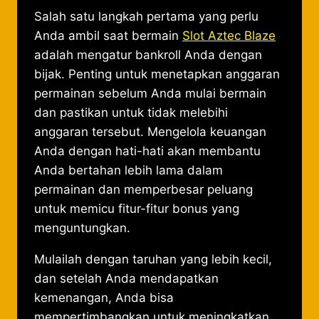
Salah satu langkah pertama yang perlu
Anda ambil saat bermain
Slot Aztec Blaze
adalah mengatur bankroll Anda dengan
bijak. Penting untuk menetapkan anggaran
permainan sebelum Anda mulai bermain
dan pastikan untuk tidak melebihi
anggaran tersebut. Mengelola keuangan
Anda dengan hati-hati akan membantu
Anda bertahan lebih lama dalam
permainan dan memperbesar peluang
untuk memicu fitur-fitur bonus yang
menguntungkan.
Mulailah dengan taruhan yang lebih kecil,
dan setelah Anda mendapatkan
kemenangan, Anda bisa
mempertimbangkan untuk meningkatkan