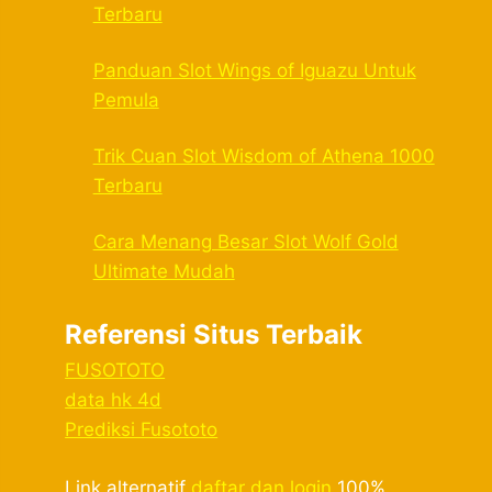
Terbaru
Panduan Slot Wings of Iguazu Untuk
Pemula
Trik Cuan Slot Wisdom of Athena 1000
Terbaru
Cara Menang Besar Slot Wolf Gold
Ultimate Mudah
Referensi Situs Terbaik
FUSOTOTO
data hk 4d
Prediksi Fusototo
Link alternatif
daftar dan login
100%