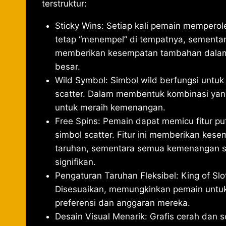
terstruktur:
Sticky Wins: Setiap kali pemain memper
tetap “menempel” di tempatnya, sementar
memberikan kesempatan tambahan dalam
besar.
Wild Symbol: Simbol wild berfungsi untuk
scatter. Dalam membentuk kombinasi ya
untuk meraih kemenangan.
Free Spins: Pemain dapat memicu fitur pu
simbol scatter. Fitur ini memberikan ke
taruhan, sementara semua kemenangan se
signifikan.
Pengaturan Taruhan Fleksibel: King of Sl
Disesuaikan, memungkinkan pemain untuk 
preferensi dan anggaran mereka.
Desain Visual Menarik: Grafis cerah da