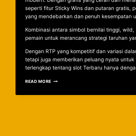
modern.​ Dengan grafis yang cerah dan men
seperti fitur Sticky Wins dan putaran grat
yang mendebarkan dan penuh kesempatan u
Kombinasi antara simbol bernilai tinggi, wil
pemain untuk merancang strategi taruhan y
Dengan RTP yang kompetitif dan variasi dala
tetapi juga memberikan peluang nyata untuk 
terlengkap tentang slot Terbaru hanya dengan 
BERMAIN
READ MORE
KING
OF
SLOTS
CARA
MENDAPATKAN
KEMENANGAN
BESAR