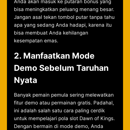
Anda akan masuk ke putaran bonus yang
bisa meningkatkan peluang menang besar.
Jangan asal tekan tombol putar tanpa tahu
apa yang sedang Anda hadapi, karena itu
bisa membuat Anda kehilangan
kesempatan emas.
2. Manfaatkan Mode
Demo Sebelum Taruhan
Nyata
Banyak pemain pemula sering melewatkan
fitur demo atau permainan gratis. Padahal,
ini adalah salah satu cara paling cerdik
untuk mempelajari pola slot Dawn of Kings.
Dengan bermain di mode demo, Anda