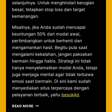
selanjutnya. Untuk menghindari kerugian
besar, tetapkan stop loss dan target
kemenangan.
Misalnya, jika Anda sudah mencapai
keuntungan 50% dari modal awal,
pertimbangkan untuk berhenti dan
mengamankan hasil. Begitu pula saat
mengalami kekalahan, jangan paksakan
bermain hingga habis. Strategi ini tidak
hanya menyelamatkan modal Anda, tetapi
juga menjaga mental agar tidak terbawa
emosi saat bermain. Di sini kami sudah
menyediakan situs terpercaya dengan
pelayanan terbaik, yaitu
besok4d
.
CARA
READ MORE
CERDIK