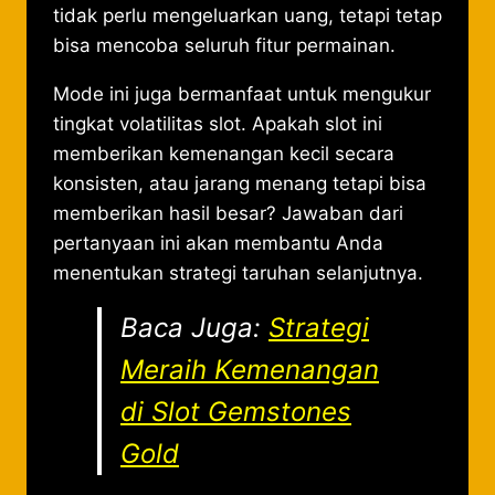
tidak perlu mengeluarkan uang, tetapi tetap
bisa mencoba seluruh fitur permainan.
Mode ini juga bermanfaat untuk mengukur
tingkat volatilitas slot. Apakah slot ini
memberikan kemenangan kecil secara
konsisten, atau jarang menang tetapi bisa
memberikan hasil besar? Jawaban dari
pertanyaan ini akan membantu Anda
menentukan strategi taruhan selanjutnya.
Baca Juga:
Strategi
Meraih Kemenangan
di Slot Gemstones
Gold