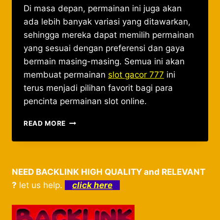
Di masa depan, permainan ini juga akan
ada lebih banyak variasi yang ditawarkan,
sehingga mereka dapat memilih permainan
yang sesuai dengan preferensi dan gaya
bermain masing-masing. Semua ini akan
membuat permainan
slot gacor 777
ini
terus menjadi pilihan favorit bagi para
pencinta permainan slot online.
STRATEGI
READ MORE
AMPUH
UNTUK
MENANG
SLOT
NEED BACKLINK HIGH QUALITY and RELEVANT
MYSTIC
CHIEF
?
let us help.
click here
JACKPOT
BESAR