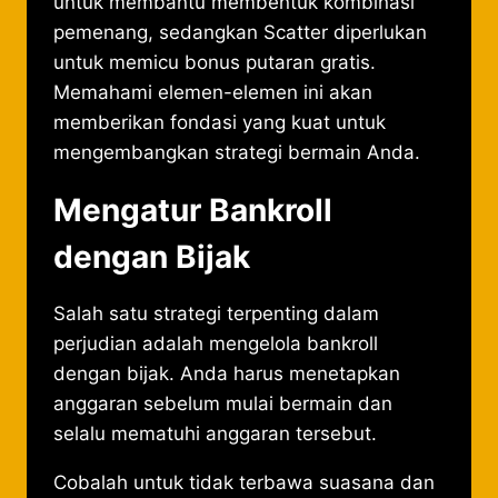
untuk membantu membentuk kombinasi
pemenang, sedangkan Scatter diperlukan
untuk memicu bonus putaran gratis.
Memahami elemen-elemen ini akan
memberikan fondasi yang kuat untuk
mengembangkan strategi bermain Anda.
Mengatur Bankroll
dengan Bijak
Salah satu strategi terpenting dalam
perjudian adalah mengelola bankroll
dengan bijak. Anda harus menetapkan
anggaran sebelum mulai bermain dan
selalu mematuhi anggaran tersebut.
Cobalah untuk tidak terbawa suasana dan