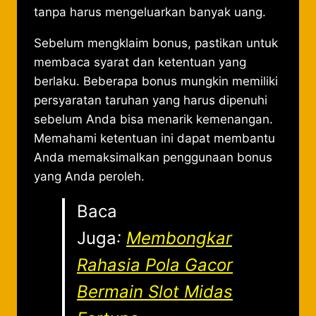
tanpa harus mengeluarkan banyak uang.
Sebelum mengklaim bonus, pastikan untuk
membaca syarat dan ketentuan yang
berlaku. Beberapa bonus mungkin memiliki
persyaratan taruhan yang harus dipenuhi
sebelum Anda bisa menarik kemenangan.
Memahami ketentuan ini dapat membantu
Anda memaksimalkan penggunaan bonus
yang Anda peroleh.
Baca
Juga
:
Membongkar
Rahasia Pola Gacor
Bermain Slot Midas