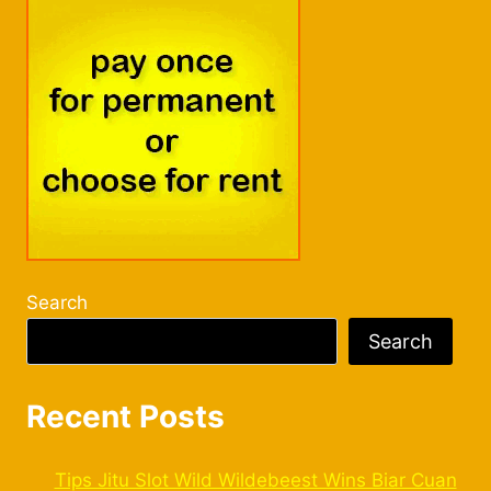
Search
Search
Recent Posts
Tips Jitu Slot Wild Wildebeest Wins Biar Cuan