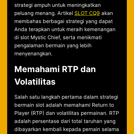
strategi ampuh untuk meningkatkan
peluang menang. Artikel
SLOT CQ9
akan
membahas berbagai strategi yang dapat
Anda terapkan untuk meraih kemenangan
di slot Mystic Chief, serta menikmati
pengalaman bermain yang lebih
menyenangkan.
Memahami RTP dan
Volatilitas
Salah satu langkah pertama dalam strategi
bermain slot adalah memahami Return to
Player (RTP) dan volatilitas permainan. RTP
adalah persentase dari total taruhan yang
dibayarkan kembali kepada pemain selama