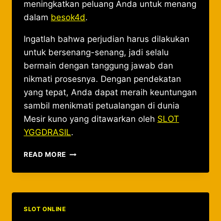
meningkatkan peluang Anda untuk menang
dalam
besok4d
​.
Ingatlah bahwa perjudian harus dilakukan
untuk bersenang-senang, jadi selalu
bermain dengan tanggung jawab dan
nikmati prosesnya. Dengan pendekatan
yang tepat, Anda dapat meraih keuntungan
sambil menikmati petualangan di dunia
Mesir kuno yang ditawarkan oleh
SLOT
YGGDRASIL
.
STRATEGI
READ MORE
EFEKTIF
UNTUK
MENANG
DI
BOOK
SLOT ONLINE
OF