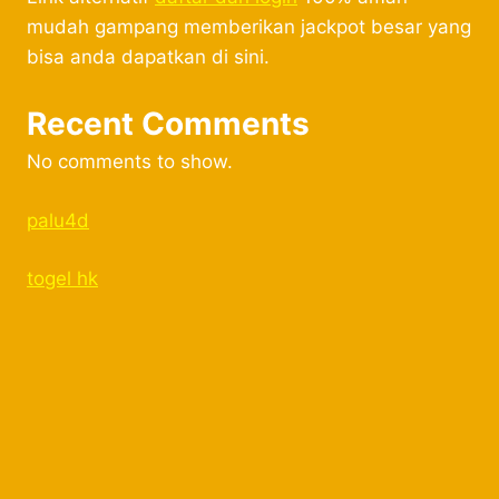
mudah gampang memberikan jackpot besar yang
bisa anda dapatkan di sini.
Recent Comments
No comments to show.
palu4d
togel hk
© 2026
SLOT CQ9