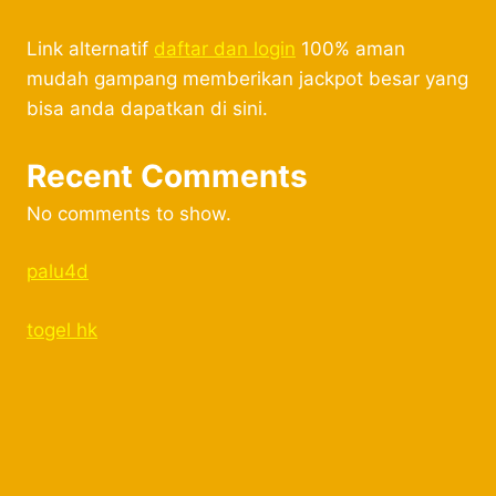
Link alternatif
daftar dan login
100% aman
mudah gampang memberikan jackpot besar yang
bisa anda dapatkan di sini.
Recent Comments
No comments to show.
palu4d
togel hk