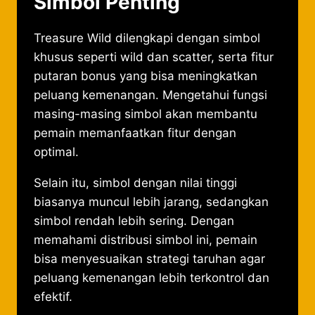
Simbol Penting
Treasure Wild dilengkapi dengan simbol
khusus seperti wild dan scatter, serta fitur
putaran bonus yang bisa meningkatkan
peluang kemenangan. Mengetahui fungsi
masing-masing simbol akan membantu
pemain memanfaatkan fitur dengan
optimal.
Selain itu, simbol dengan nilai tinggi
biasanya muncul lebih jarang, sedangkan
simbol rendah lebih sering. Dengan
memahami distribusi simbol ini, pemain
bisa menyesuaikan strategi taruhan agar
peluang kemenangan lebih terkontrol dan
efektif.