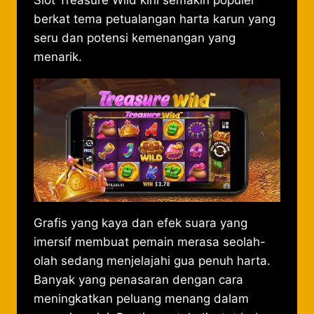
Slot Treasure Wild kini semakin populer
berkat tema petualangan harta karun yang
seru dan potensi kemenangan yang
menarik.
Grafis yang kaya dan efek suara yang
imersif membuat pemain merasa seolah-
olah sedang menjelajahi gua penuh harta.
Banyak yang penasaran dengan cara
meningkatkan peluang menang dalam