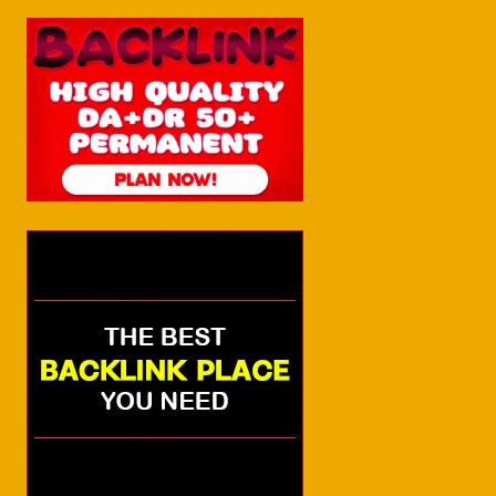
TERBARU