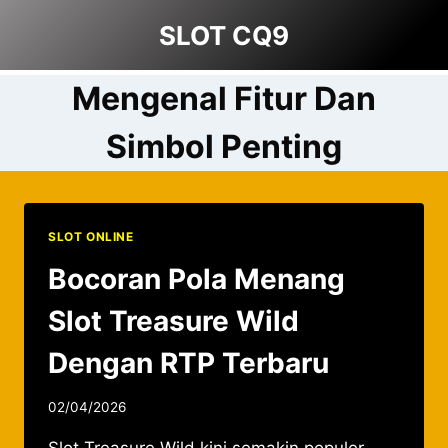
Skip
SLOT CQ9
to
content
Mengenal Fitur Dan
Simbol Penting
SLOT ONLINE
Bocoran Pola Menang
Slot Treasure Wild
Dengan RTP Terbaru
02/04/2026