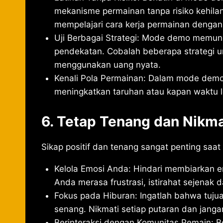
mekanisme permainan tanpa risiko kehila
mempelajari cara kerja permainan dengan 
Uji Berbagai Strategi: Mode demo memun
pendekatan. Cobalah beberapa strategi u
menggunakan uang nyata.
Kenali Pola Permainan: Dalam mode demo,
meningkatkan taruhan atau kapan waktu le
6. Tetap Tenang dan Nikm
Sikap positif dan tenang sangat penting saat 
Kelola Emosi Anda: Hindari membiarkan 
Anda merasa frustrasi, istirahat sejena
Fokus pada Hiburan: Ingatlah bahwa tuju
senang. Nikmati setiap putaran dan jang
Berinteraksi dengan Komunitas Pemain: B