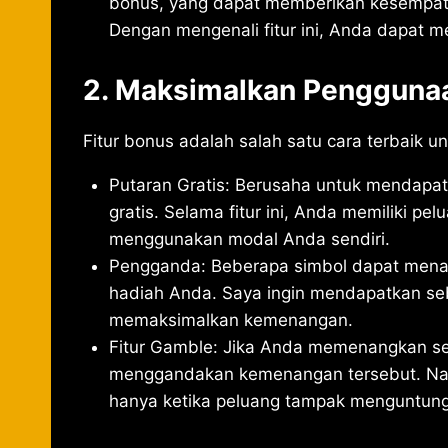
bonus, yang dapat memberikan kesempa
Dengan mengenali fitur ini, Anda dapat 
2. Maksimalkan Penggunaa
Fitur bonus adalah salah satu cara terbaik
Putaran Gratis: Berusaha untuk mendapat
gratis. Selama fitur ini, Anda memiliki 
menggunakan modal Anda sendiri.
Pengganda: Beberapa simbol dapat men
hadiah Anda. Saya ingin mendapatkan seb
memaksimalkan kemenangan.
Fitur Gamble: Jika Anda memenangkan sej
menggandakan kemenangan tersebut. Nam
hanya ketika peluang tampak menguntun