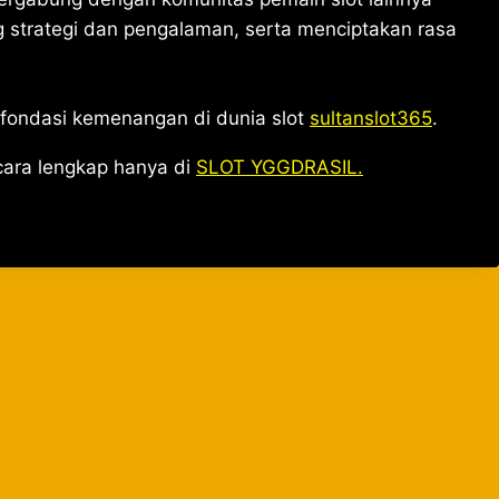
strategi dan pengalaman, serta menciptakan rasa
h fondasi kemenangan di dunia slot
sultanslot365
.
ecara lengkap hanya di
SLOT YGGDRASIL.
© 2026
SLOT CQ9