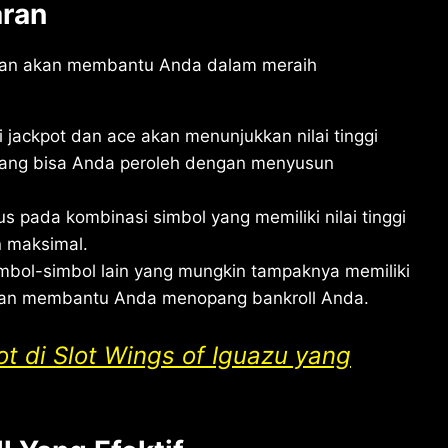
aran
inan akan membantu Anda dalam meraih
 jackpot dan ace akan menunjukkan nilai tinggi
 yang bisa Anda peroleh dengan menyusun
 pada kombinasi simbol yang memiliki nilai tinggi
 maksimal.
mbol-simbol lain yang mungkin tampaknya memiliki
l dan membantu Anda menopang bankroll Anda.
t di Slot Wings of Iguazu yang