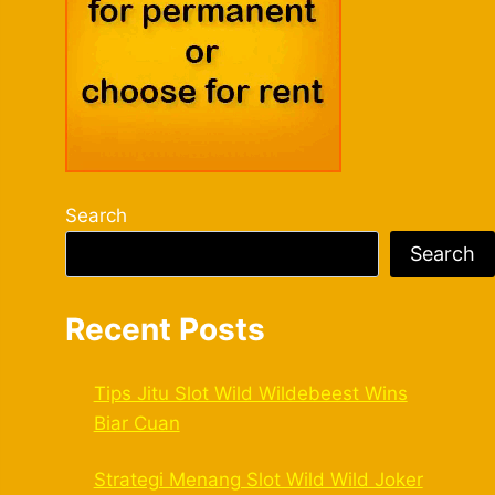
Search
Search
Recent Posts
Tips Jitu Slot Wild Wildebeest Wins
Biar Cuan
Strategi Menang Slot Wild Wild Joker