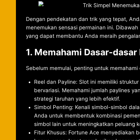
Dengan pendekatan dan trik yang tepat, An
menemukan sensasi permainan ini. Dibawah 
yang dapat membantu Anda meraih pengalaman
1. Memahami Dasar-dasar
Sebelum memulai, penting untuk memahami da
Reel dan Payline: Slot ini memiliki strukt
bervariasi. Memahami jumlah paylines y
strategi taruhan yang lebih efektif.
Simbol Penting: Kenali simbol-simbol da
Anda untuk membentuk kombinasi pemenan
simbol lain untuk meningkatkan peluang
Fitur Khusus: Fortune Ace menyediakan berb