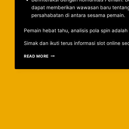
dapat memberikan wawasan baru tentang 
persahabatan di antara sesama pemain.
Pemain hebat tahu, analisis pola spin adala
Simak dan ikuti terus informasi slot online s
TRIK
READ MORE
SIMPEL
MENEMUKAN
SENSASIONAL
SLOT
FORTUNE
ACE