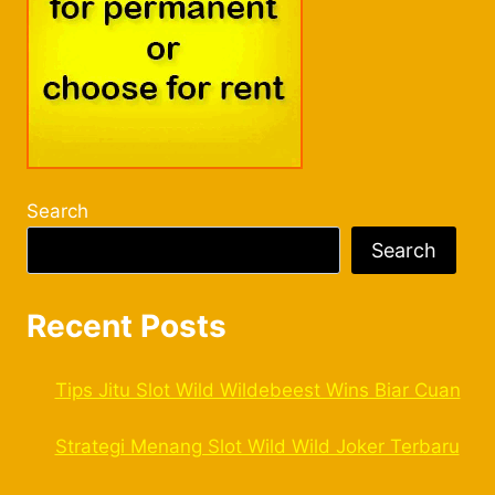
Search
Search
Recent Posts
Tips Jitu Slot Wild Wildebeest Wins Biar Cuan
Strategi Menang Slot Wild Wild Joker Terbaru