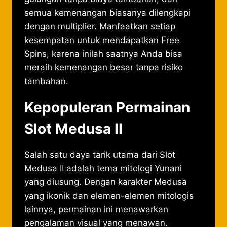
semua kemenangan biasanya dilengkapi
dengan multiplier. Manfaatkan setiap
kesempatan untuk mendapatkan Free
Spins, karena inilah saatnya Anda bisa
meraih kemenangan besar tanpa risiko
tambahan.
Kepopuleran Permainan
Slot Medusa II
Salah satu daya tarik utama dari Slot
Medusa II adalah tema mitologi Yunani
yang diusung. Dengan karakter Medusa
yang ikonik dan elemen-elemen mitologis
lainnya, permainan ini menawarkan
pengalaman visual yang menawan.