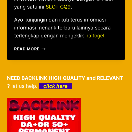
yang satu ini
SLOT CQ9
.
Ayo kunjungin dan ikuti terus informasi-
informasi menarik terbaru lainnya secara
terlengkap dengan mengeklik
haitogel
.
CARA
READ MORE
CERDAS
MENDAPATKAN
JACKPOT
BESAR
NEED BACKLINK HIGH QUALITY and RELEVANT
DI
SLOT
?
let us help.
click here
MEDUSA
II