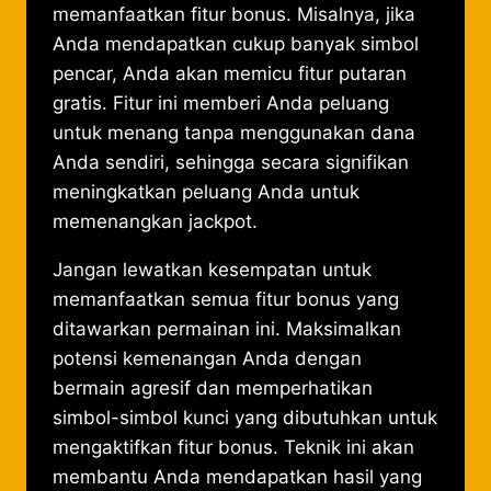
memanfaatkan fitur bonus. Misalnya, jika
Anda mendapatkan cukup banyak simbol
pencar, Anda akan memicu fitur putaran
gratis. Fitur ini memberi Anda peluang
untuk menang tanpa menggunakan dana
Anda sendiri, sehingga secara signifikan
meningkatkan peluang Anda untuk
memenangkan jackpot.
Jangan lewatkan kesempatan untuk
memanfaatkan semua fitur bonus yang
ditawarkan permainan ini. Maksimalkan
potensi kemenangan Anda dengan
bermain agresif dan memperhatikan
simbol-simbol kunci yang dibutuhkan untuk
mengaktifkan fitur bonus. Teknik ini akan
membantu Anda mendapatkan hasil yang