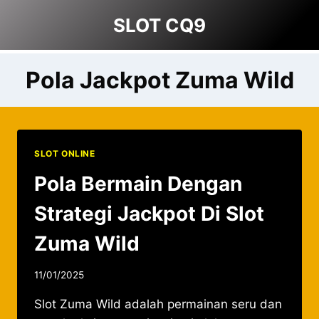
Skip
SLOT CQ9
to
content
Pola Jackpot Zuma Wild
SLOT ONLINE
Pola Bermain Dengan
Strategi Jackpot Di Slot
Zuma Wild
11/01/2025
Slot Zuma Wild adalah permainan seru dan