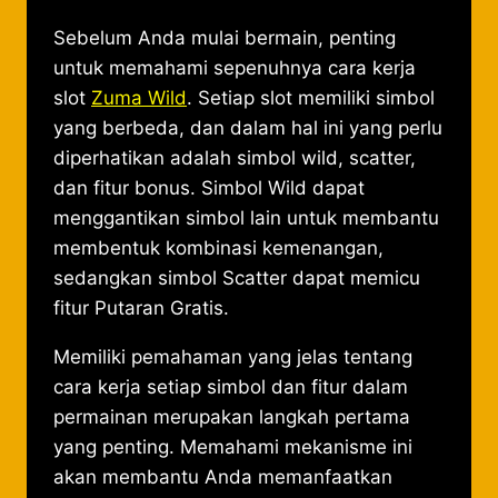
Sebelum Anda mulai bermain, penting
untuk memahami sepenuhnya cara kerja
slot
Zuma Wild
. Setiap slot memiliki simbol
yang berbeda, dan dalam hal ini yang perlu
diperhatikan adalah simbol wild, scatter,
dan fitur bonus. Simbol Wild dapat
menggantikan simbol lain untuk membantu
membentuk kombinasi kemenangan,
sedangkan simbol Scatter dapat memicu
fitur Putaran Gratis.
Memiliki pemahaman yang jelas tentang
cara kerja setiap simbol dan fitur dalam
permainan merupakan langkah pertama
yang penting. Memahami mekanisme ini
akan membantu Anda memanfaatkan