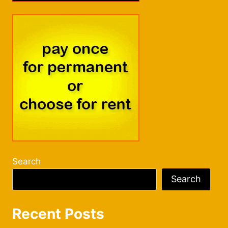
Search
Search
Recent Posts