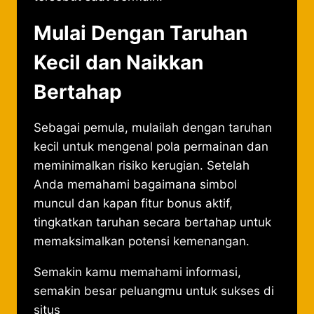
Mulai Dengan Taruhan
Kecil dan Naikkan
Bertahap
Sebagai pemula, mulailah dengan taruhan
kecil untuk mengenal pola permainan dan
meminimalkan risiko kerugian. Setelah
Anda memahami bagaimana simbol
muncul dan kapan fitur bonus aktif,
tingkatkan taruhan secara bertahap untuk
memaksimalkan potensi kemenangan.
Semakin kamu memahami informasi,
semakin besar peluangmu untuk sukses di
situs