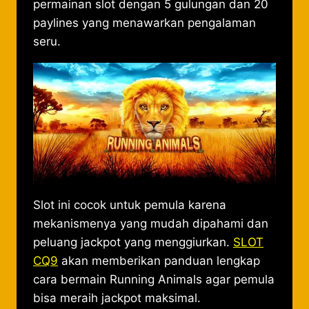
permainan slot dengan 5 gulungan dan 20
paylines yang menawarkan pengalaman
seru.
Slot ini cocok untuk pemula karena
mekanismenya yang mudah dipahami dan
peluang jackpot yang menggiurkan.
SLOT
CQ9
akan memberikan panduan lengkap
cara bermain Running Animals agar pemula
bisa meraih jackpot maksimal.