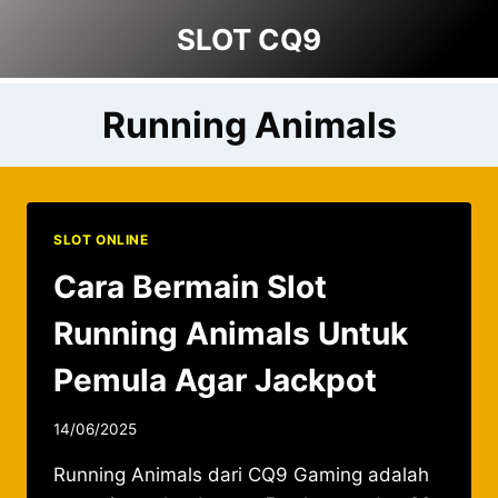
Skip
SLOT CQ9
to
content
Running Animals
SLOT ONLINE
Cara Bermain Slot
Running Animals Untuk
Pemula Agar Jackpot
14/06/2025
Running Animals dari CQ9 Gaming adalah