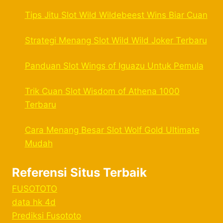
Tips Jitu Slot Wild Wildebeest Wins Biar Cuan
Strategi Menang Slot Wild Wild Joker Terbaru
Panduan Slot Wings of Iguazu Untuk Pemula
Trik Cuan Slot Wisdom of Athena 1000
Terbaru
Cara Menang Besar Slot Wolf Gold Ultimate
Mudah
Referensi Situs Terbaik
FUSOTOTO
data hk 4d
Prediksi Fusototo