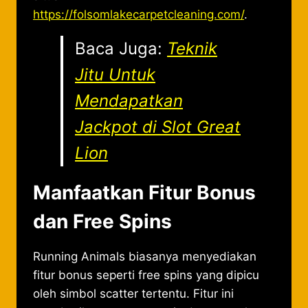
https://folsomlakecarpetcleaning.com/
.
Baca Juga:
Teknik
Jitu Untuk
Mendapatkan
Jackpot di Slot Great
Lion
Manfaatkan Fitur Bonus
dan Free Spins
Running Animals biasanya menyediakan
fitur bonus seperti free spins yang dipicu
oleh simbol scatter tertentu. Fitur ini