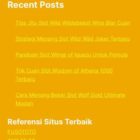
Recent Posts
Tips Jitu Slot Wild Wildebeest Wins Biar Cuan
Strategi Menang Slot Wild Wild Joker Terbaru
Panduan Slot Wings of Iguazu Untuk Pemula
Trik Cuan Slot Wisdom of Athena 1000
Terbaru
Cara Menang Besar Slot Wolf Gold Ultimate
Mudah
Referensi Situs Terbaik
FUSOTOTO