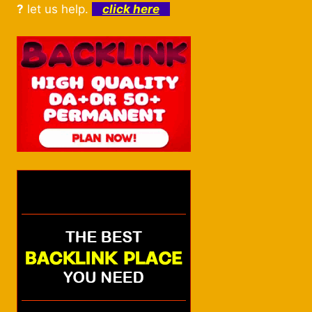
AGAR
?
let us help.
click here
MENANG
BESAR