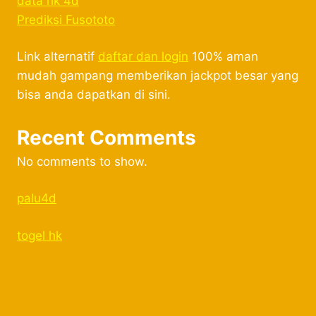
data hk 4d
Prediksi Fusototo
Link alternatif
daftar dan login
100% aman
mudah gampang memberikan jackpot besar yang
bisa anda dapatkan di sini.
Recent Comments
No comments to show.
palu4d
togel hk