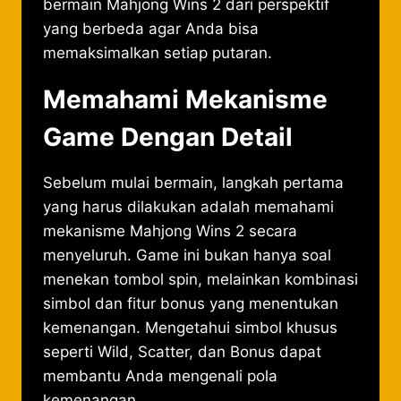
bermain Mahjong Wins 2 dari perspektif
yang berbeda agar Anda bisa
memaksimalkan setiap putaran.
Memahami Mekanisme
Game Dengan Detail
Sebelum mulai bermain, langkah pertama
yang harus dilakukan adalah memahami
mekanisme Mahjong Wins 2 secara
menyeluruh. Game ini bukan hanya soal
menekan tombol spin, melainkan kombinasi
simbol dan fitur bonus yang menentukan
kemenangan. Mengetahui simbol khusus
seperti Wild, Scatter, dan Bonus dapat
membantu Anda mengenali pola
kemenangan.