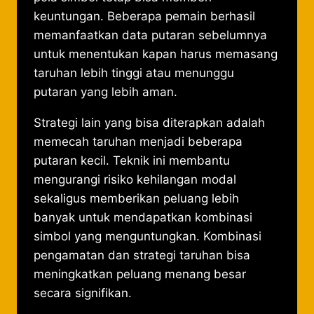
keuntungan. Beberapa pemain berhasil
memanfaatkan data putaran sebelumnya
untuk menentukan kapan harus memasang
taruhan lebih tinggi atau menunggu
putaran yang lebih aman.
Strategi lain yang bisa diterapkan adalah
memecah taruhan menjadi beberapa
putaran kecil. Teknik ini membantu
mengurangi risiko kehilangan modal
sekaligus memberikan peluang lebih
banyak untuk mendapatkan kombinasi
simbol yang menguntungkan. Kombinasi
pengamatan dan strategi taruhan bisa
meningkatkan peluang menang besar
secara signifikan.