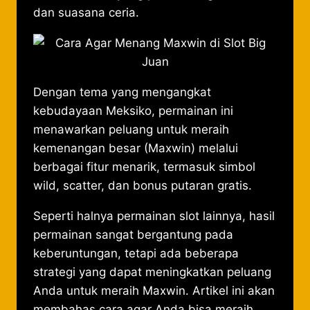
dan suasana ceria.
Dengan tema yang mengangkat
kebudayaan Meksiko, permainan ini
menawarkan peluang untuk meraih
kemenangan besar (Maxwin) melalui
berbagai fitur menarik, termasuk simbol
wild, scatter, dan bonus putaran gratis.
Seperti halnya permainan slot lainnya, hasil
permainan sangat bergantung pada
keberuntungan, tetapi ada beberapa
strategi yang dapat meningkatkan peluang
Anda untuk meraih Maxwin. Artikel ini akan
membahas cara agar Anda bisa meraih