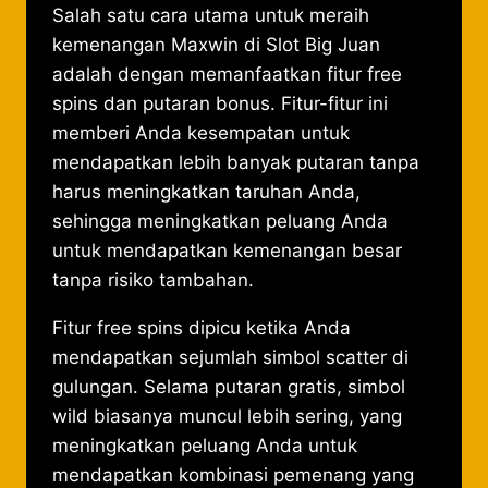
Salah satu cara utama untuk meraih
kemenangan Maxwin di Slot Big Juan
adalah dengan memanfaatkan fitur free
spins dan putaran bonus. Fitur-fitur ini
memberi Anda kesempatan untuk
mendapatkan lebih banyak putaran tanpa
harus meningkatkan taruhan Anda,
sehingga meningkatkan peluang Anda
untuk mendapatkan kemenangan besar
tanpa risiko tambahan.
Fitur free spins dipicu ketika Anda
mendapatkan sejumlah simbol scatter di
gulungan. Selama putaran gratis, simbol
wild biasanya muncul lebih sering, yang
meningkatkan peluang Anda untuk
mendapatkan kombinasi pemenang yang