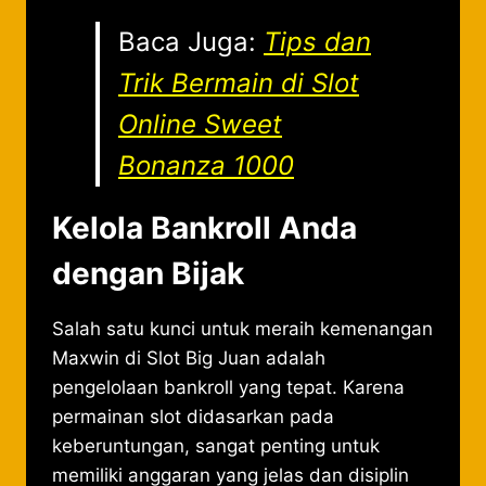
Baca Juga:
Tips dan
Trik Bermain di Slot
Online Sweet
Bonanza 1000
Kelola Bankroll Anda
dengan Bijak
Salah satu kunci untuk meraih kemenangan
Maxwin di Slot Big Juan adalah
pengelolaan bankroll yang tepat. Karena
permainan slot didasarkan pada
keberuntungan, sangat penting untuk
memiliki anggaran yang jelas dan disiplin