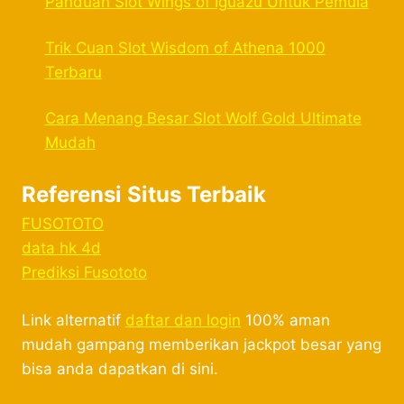
Panduan Slot Wings of Iguazu Untuk Pemula
Trik Cuan Slot Wisdom of Athena 1000
Terbaru
Cara Menang Besar Slot Wolf Gold Ultimate
Mudah
Referensi Situs Terbaik
FUSOTOTO
data hk 4d
Prediksi Fusototo
Link alternatif
daftar dan login
100% aman
mudah gampang memberikan jackpot besar yang
bisa anda dapatkan di sini.