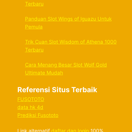
Terbaru
Panduan Slot Wings of Iguazu Untuk
Pemula
Trik Cuan Slot Wisdom of Athena 1000
Terbaru
Cara Menang Besar Slot Wolf Gold
Ultimate Mudah
Referensi Situs Terbaik
FUSOTOTO
data hk 4d
Prediksi Fusototo
Link alternatif
daftar dan login
100%