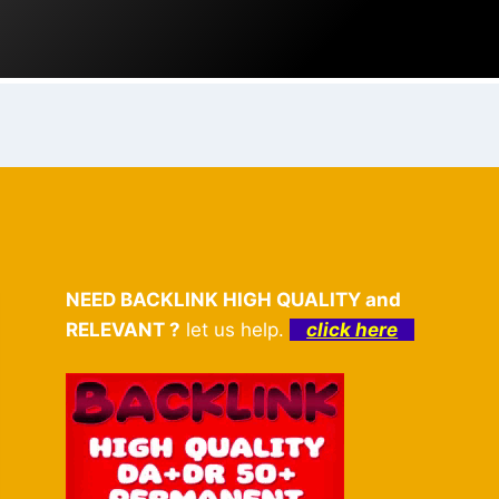
NEED BACKLINK HIGH QUALITY and
RELEVANT ?
let us help.
click here