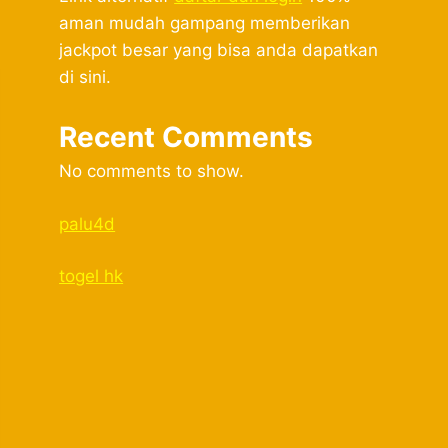
aman mudah gampang memberikan
jackpot besar yang bisa anda dapatkan
di sini.
Recent Comments
No comments to show.
palu4d
togel hk