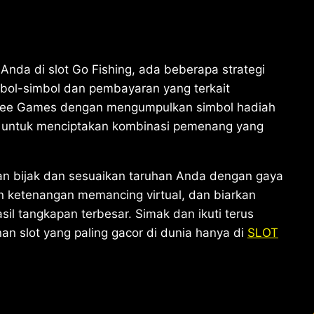
da di slot Go Fishing, ada beberapa strategi
bol-simbol dan pembayaran yang terkait
 Free Games dengan mengumpulkan simbol hadiah
ol untuk menciptakan kombinasi pemenang yang
n bijak dan sesuaikan taruhan Anda dengan gaya
n ketenangan memancing virtual, dan biarkan
 tangkapan terbesar. Simak dan ikuti terus
an slot yang paling gacor di dunia hanya di
SLOT