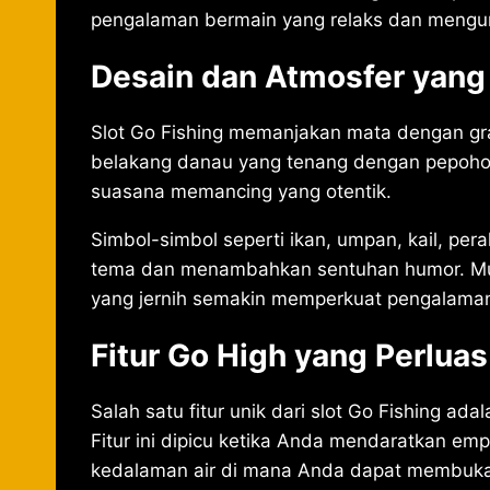
pengalaman bermain yang relaks dan mengu
Desain dan Atmosfer yang
Slot Go Fishing memanjakan mata dengan gra
belakang danau yang tenang dengan pepohon
suasana memancing yang otentik.
Simbol-simbol seperti ikan, umpan, kail, p
tema dan menambahkan sentuhan humor. Mus
yang jernih semakin memperkuat pengalaman 
Fitur Go High yang Perluas
Salah satu fitur unik dari slot Go Fishing ad
Fitur ini dipicu ketika Anda mendaratkan em
kedalaman air di mana Anda dapat membuka 