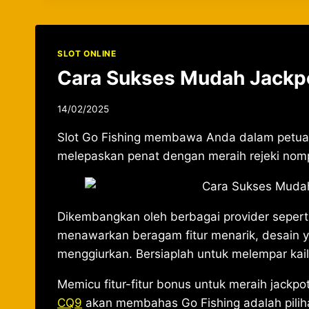
JACKPOT
BESAR
DI
SLOT
SLOT ONLINE
GO
Cara Sukses Mudah Jackpot
FISHING
14/02/2025
Slot Go Fishing membawa Anda dalam petual
melepaskan penat dengan meraih rejeki nomp
Dikembangkan oleh berbagai provider sepert
menawarkan beragam fitur menarik, desain
menggiurkan. Bersiaplah untuk melempar kail,
Memicu fitur-fitur bonus untuk meraih jackp
CQ9
akan membahas Go Fishing adalah pilih