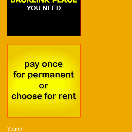
Search