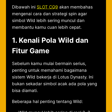
Dibawah ini
SLOT CQ9
akan membahas
mengenai cara dan strategi spin agar
simbol Wild lebih sering muncul dan
membantu kamu cuan lebih cepat.
1. Kenali Pola Wild dan
Fitur Game
Sebelum kamu mulai bermain serius,
penting untuk memahami bagaimana
sistem Wild bekerja di Lotus Dynasty. Ini
bukan sekadar simbol acak ada pola yang
bisa diamati.
Beberapa hal penting tentang Wild: