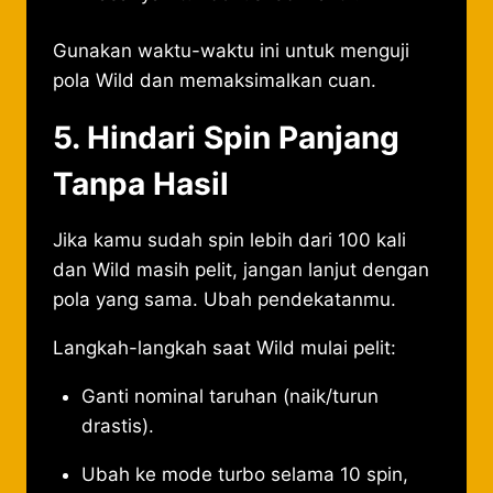
Gunakan waktu-waktu ini untuk menguji
pola Wild dan memaksimalkan cuan.
5. Hindari Spin Panjang
Tanpa Hasil
Jika kamu sudah spin lebih dari 100 kali
dan Wild masih pelit, jangan lanjut dengan
pola yang sama. Ubah pendekatanmu.
Langkah-langkah saat Wild mulai pelit:
Ganti nominal taruhan (naik/turun
drastis).
Ubah ke mode turbo selama 10 spin,