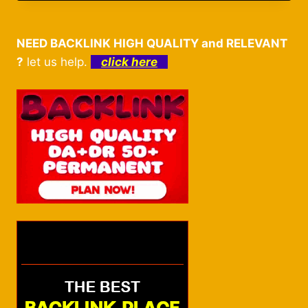
SLOT
LOTUS
DYNASTY
NEED BACKLINK HIGH QUALITY and RELEVANT
SUPAYA
WILD
?
let us help.
click here
GAK
PELIT