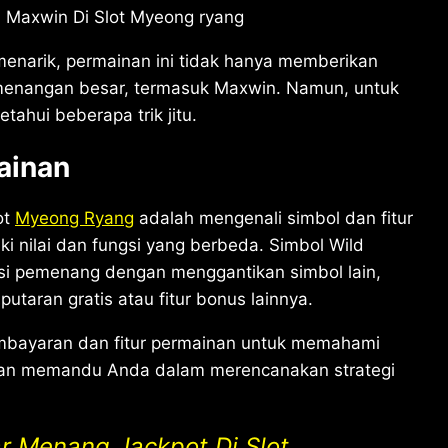
menarik, permainan ini tidak hanya memberikan
emenangan besar, termasuk Maxwin. Namun, untuk
ahui beberapa trik jitu.
ainan
ot
Myeong Ryang
adalah mengenali simbol dan fitur
i nilai dan fungsi yang berbeda. Simbol Wild
 pemenang dengan menggantikan simbol lain,
utaran gratis atau fitur bonus lainnya.
mbayaran dan fitur permainan untuk memahami
 akan memandu Anda dalam merencanakan strategi
ar Menang Jackpot Di Slot