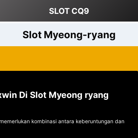
SLOT CQ9
Slot Myeong-ryang
xwin Di Slot Myeong ryang
memerlukan kombinasi antara keberuntungan dan