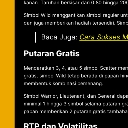
kanan. Taruhan berkisar dari 0.80 hingga 20
Simbol Wild menggantikan simbol reguler 
dan juga memberikan hadiah tersendiri. Simbo
Baca Juga:
Cara Sukses Mu
Putaran Gratis
Mendaratkan 3, 4, atau 5 simbol Scatter memi
gratis, simbol Wild tetap berada di papan hi
membentuk kombinasi pemenang.
Simbol Warrior, Lieutenant, dan General dap
minimal 1 hingga 3 simbol selama putaran g
papan memberikan 2 putaran gratis tambaha
RTP dan Volatilitas