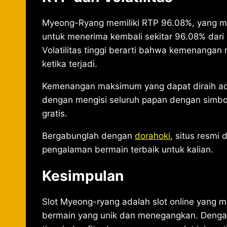
Myeong-Ryang memiliki RTP 96.08%, yang 
untuk menerima kembali sekitar 96.08% dari
Volatilitas tinggi berarti bahwa kemenangan mu
ketika terjadi.
Kemenangan maksimum yang dapat diraih ada
dengan mengisi seluruh papan dengan simbol
gratis.
Bergabunglah dengan
dorahoki
, situs resmi
pengalaman bermain terbaik untuk kalian.
Kesimpulan
​Slot Myeong-ryang adalah slot online yang
bermain yang unik dan menegangkan​. Dengan