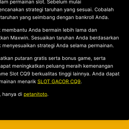
lam permainan slot. Sebelum mulai
encanakan strategi taruhan yang sesuai. Cobalah
n taruhan yang seimbang dengan bankroll Anda.
pat membantu Anda bermain lebih lama dan
kan Maxwin. Sesuaikan taruhan Anda berdasarkan
uk menyesuaikan strategi Anda selama permainan.
atkan putaran gratis serta bonus game, serta
a dapat meningkatkan peluang meraih kemenangan
ame Slot CQ9 berkualitas tinggi lainnya. Anda dapat
mainan menarik
SLOT GACOR CQ9
.
, hanya di
petanitoto
.