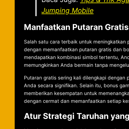
Jumping Mobile
Manfaatkan Putaran Grati
Salah satu cara terbaik untuk meningkatkan
dengan memanfaatkan putaran gratis dan bo
mendapatkan kombinasi simbol tertentu, And
memungkinkan Anda bermain tanpa mengelua
Putaran gratis sering kali dilengkapi deng
Anda secara signifikan. Selain itu, bonus g
memberikan kesempatan untuk memenangkan
dengan cermat dan memanfaatkan setiap ke
Atur Strategi Taruhan yan