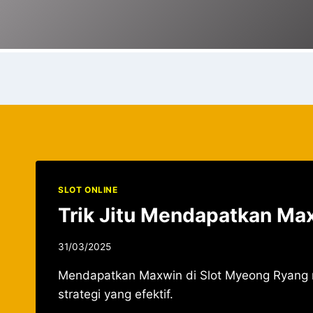
Skip
to
content
SLOT ONLINE
Trik Jitu Mendapatkan Ma
31/03/2025
Mendapatkan Maxwin di Slot Myeong Ryang 
strategi yang efektif.