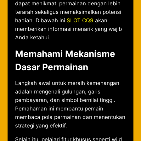
dapat menikmati permainan dengan lebih
terarah sekaligus memaksimalkan potensi
hadiah. Dibawah ini
SLOT CQ9
akan
memberikan informasi menarik yang wajib
Anda ketahui.
Memahami Mekanisme
Dasar Permainan
Langkah awal untuk meraih kemenangan
adalah mengenali gulungan, garis
pembayaran, dan simbol bernilai tinggi.
Pemahaman ini membantu pemain
membaca pola permainan dan menentukan
strategi yang efektif.
Selain itu, pelajari fitur khusus seperti wild,