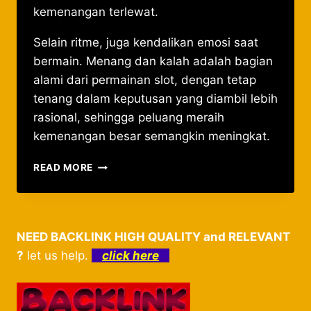
kemenangan terlewat.
Selain ritme, juga kendalikan emosi saat
bermain. Menang dan kalah adalah bagian
alami dari permainan slot, dengan tetap
tenang dalam keputusan yang diambil lebih
rasional, sehingga peluang meraih
kemenangan besar semangkin meningkat.
RAIH
READ MORE
KEMENANGAN
FANTASTIS
DI
SLOT
NEED BACKLINK HIGH QUALITY and RELEVANT
MYSTIC
DRAGON
?
let us help.
click here
REELS