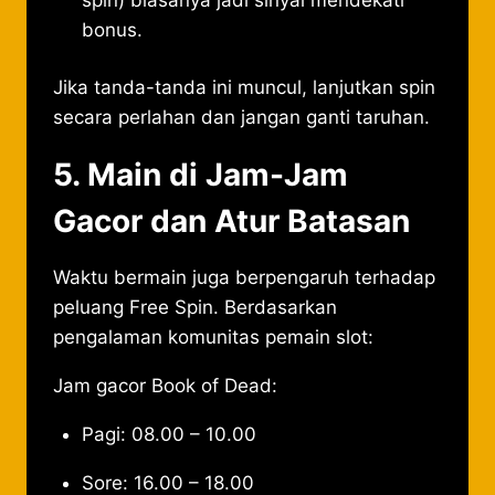
bonus.
Jika tanda-tanda ini muncul, lanjutkan spin
secara perlahan dan jangan ganti taruhan.
5. Main di Jam-Jam
Gacor dan Atur Batasan
Waktu bermain juga berpengaruh terhadap
peluang Free Spin. Berdasarkan
pengalaman komunitas pemain slot:
Jam gacor Book of Dead:
Pagi: 08.00 – 10.00
Sore: 16.00 – 18.00