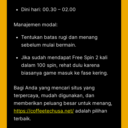
Dini hari: 00.30 – 02.00
Manajemen modal:
Tentukan batas rugi dan menang
sebelum mulai bermain.
Jika sudah mendapat Free Spin 2 kali
dalam 100 spin, rehat dulu karena
biasanya game masuk ke fase kering.
Bagi Anda yang mencari situs yang
terpercaya, mudah digunakan, dan
memberikan peluang besar untuk menang,
https://coffeetechusa.net/
adalah pilihan
terbaik.