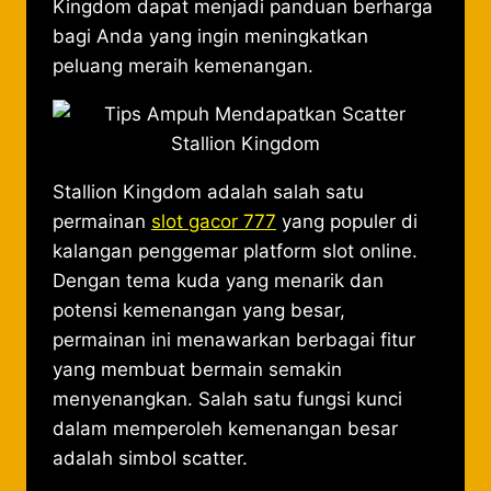
Kingdom dapat menjadi panduan berharga
bagi Anda yang ingin meningkatkan
peluang meraih kemenangan.
Stallion Kingdom adalah salah satu
permainan
slot gacor 777
yang populer di
kalangan penggemar platform slot online.
Dengan tema kuda yang menarik dan
potensi kemenangan yang besar,
permainan ini menawarkan berbagai fitur
yang membuat bermain semakin
menyenangkan. Salah satu fungsi kunci
dalam memperoleh kemenangan besar
adalah simbol scatter.