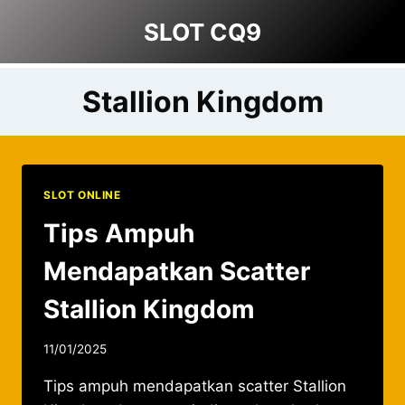
Skip
SLOT CQ9
to
content
Stallion Kingdom
SLOT ONLINE
Tips Ampuh
Mendapatkan Scatter
Stallion Kingdom
11/01/2025
Tips ampuh mendapatkan scatter Stallion