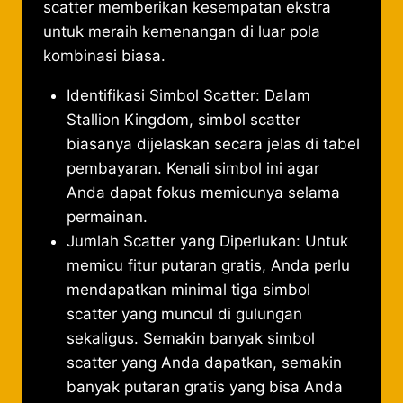
scatter memberikan kesempatan ekstra
untuk meraih kemenangan di luar pola
kombinasi biasa.
Identifikasi Simbol Scatter: Dalam
Stallion Kingdom, simbol scatter
biasanya dijelaskan secara jelas di tabel
pembayaran. Kenali simbol ini agar
Anda dapat fokus memicunya selama
permainan.
Jumlah Scatter yang Diperlukan: Untuk
memicu fitur putaran gratis, Anda perlu
mendapatkan minimal tiga simbol
scatter yang muncul di gulungan
sekaligus. Semakin banyak simbol
scatter yang Anda dapatkan, semakin
banyak putaran gratis yang bisa Anda