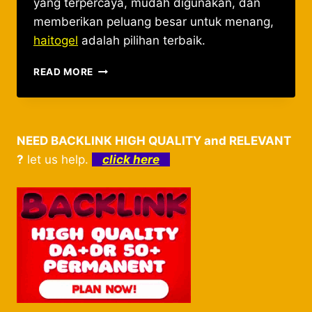
yang terpercaya, mudah digunakan, dan
memberikan peluang besar untuk menang,
haitogel
adalah pilihan terbaik.
TIPS
READ MORE
AMPUH
MENDAPATKAN
SCATTER
STALLION
NEED BACKLINK HIGH QUALITY and RELEVANT
KINGDOM
?
let us help.
click here