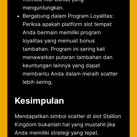
menguntungkan.
Bergabung dalam Program Loyalitas:
Periksa apakah platform slot tempat
Anda bermain memiliki program
loyalitas yang memuat bonus
tambahan. Program ini sering kali
menawarkan putaran tambahan dan
keuntungan lainnya yang dapat
membantu Anda dalam meraih scatter
lebih sering.
Kesimpulan
​Mendapatkan simbol scatter di slot Stallion
Kingdom bukanlah hal yang mustahil jika
Anda memiliki strategi yang tepat.​