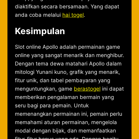
diaktifkan secara bersamaan. Yang dapat
anda coba melalui
hai togel
.
Kesimpulan
Slot online Apollo adalah permainan game
online yang sangat menarik dan menghibur.
Dengan tema dewa matahari Apollo dalam
mitologi Yunani kuno, grafik yang menarik,
fitur unik, dan tabel pembayaran yang
menguntungkan, game
berastogel
ini dapat
memberikan pengalaman bermain yang
seru bagi para pemain. Untuk
memenangkan permainan ini, pemain perlu
memahami aturan permainan, mengelola
modal dengan bijak, dan memanfaatkan