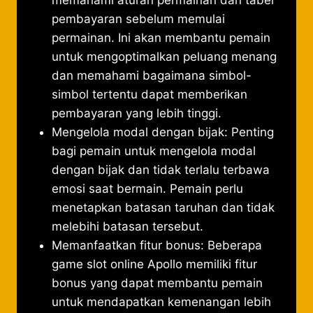
memahami aturan permainan dan tabel
pembayaran sebelum memulai
permainan. Ini akan membantu pemain
untuk mengoptimalkan peluang menang
dan memahami bagaimana simbol-
simbol tertentu dapat memberikan
pembayaran yang lebih tinggi.
Mengelola modal dengan bijak: Penting
bagi pemain untuk mengelola modal
dengan bijak dan tidak terlalu terbawa
emosi saat bermain. Pemain perlu
menetapkan batasan taruhan dan tidak
melebihi batasan tersebut.
Memanfaatkan fitur bonus: Beberapa
game slot online Apollo memiliki fitur
bonus yang dapat membantu pemain
untuk mendapatkan kemenangan lebih