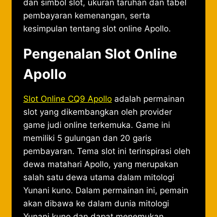
dan simbol slot, ukuran taruhan dan tabel
pembayaran kemenangan, serta
kesimpulan tentang slot online Apollo.
Pengenalan Slot Online
Apollo
Slot Online CQ9 Apollo
adalah permainan
slot yang dikembangkan oleh provider
game judi online terkemuka. Game ini
memiliki 5 gulungan dan 20 garis
pembayaran. Tema slot ini terinspirasi oleh
dewa matahari Apollo, yang merupakan
salah satu dewa utama dalam mitologi
Yunani kuno. Dalam permainan ini, pemain
akan dibawa ke dalam dunia mitologi
Yunani kuno dan dapat menemukan