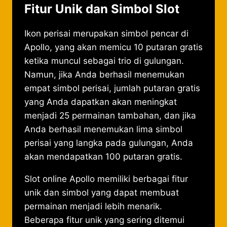
Fitur Unik dan Simbol Slot
Ikon perisai merupakan simbol pencar di
Apollo, yang akan memicu 10 putaran gratis
ketika muncul sebagai trio di gulungan.
Namun, jika Anda berhasil menemukan
empat simbol perisai, jumlah putaran gratis
yang Anda dapatkan akan meningkat
menjadi 25 permainan tambahan, dan jika
Anda berhasil menemukan lima simbol
perisai yang langka pada gulungan, Anda
akan mendapatkan 100 putaran gratis.
Slot online Apollo memiliki berbagai fitur
unik dan simbol yang dapat membuat
permainan menjadi lebih menarik.
Beberapa fitur unik yang sering ditemui