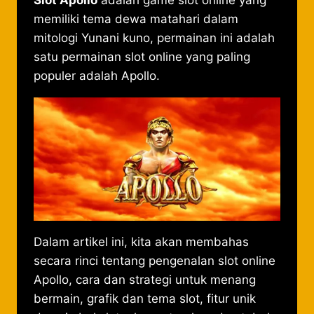
Slot Apollo
adalah game slot online yang
memiliki tema dewa matahari dalam
mitologi Yunani kuno, permainan ini adalah
satu permainan slot online yang paling
populer adalah Apollo.
Dalam artikel ini, kita akan membahas
secara rinci tentang pengenalan slot online
Apollo, cara dan strategi untuk menang
bermain, grafik dan tema slot, fitur unik