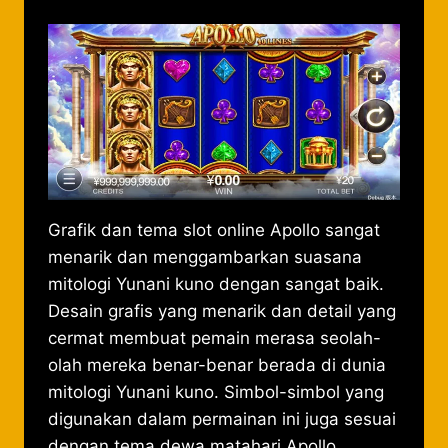
Grafik dan tema slot online Apollo sangat
menarik dan menggambarkan suasana
mitologi Yunani kuno dengan sangat baik.
Desain grafis yang menarik dan detail yang
cermat membuat pemain merasa seolah-
olah mereka benar-benar berada di dunia
mitologi Yunani kuno. Simbol-simbol yang
digunakan dalam permainan ini juga sesuai
dengan tema dewa matahari Apollo,