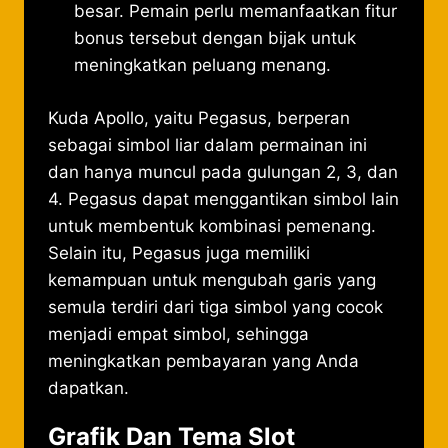
besar. Pemain perlu memanfaatkan fitur
bonus tersebut dengan bijak untuk
meningkatkan peluang menang.
Kuda Apollo, yaitu Pegasus, berperan
sebagai simbol liar dalam permainan ini
dan hanya muncul pada gulungan 2, 3, dan
4. Pegasus dapat menggantikan simbol lain
untuk membentuk kombinasi pemenang.
Selain itu, Pegasus juga memiliki
kemampuan untuk mengubah garis yang
semula terdiri dari tiga simbol yang cocok
menjadi empat simbol, sehingga
meningkatkan pembayaran yang Anda
dapatkan.
Grafik Dan Tema Slot