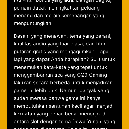
fitur-fitur bonus yang ada. Dengan begitu,
pemain dapat meningkatkan peluang
menang dan meraih kemenangan yang
menguntungkan.
Desain yang menawan, tema yang berani,
kualitas audio yang luar biasa, dan fitur
putaran gratis yang mengagumkan – apa
lagi yang dapat Anda harapkan? Sulit untuk
menemukan kata-kata yang tepat untuk
menggambarkan apa yang CQ9 Gaming
lakukan secara berbeda untuk menjadikan
game ini lebih unik. Namun, banyak yang
sudah merasa bahwa game ini hanya
membutuhkan sentuhan kecil agar menjadi
kekuatan yang benar-benar menonjol di
antara slot dengan tema Dewa Yunani yang