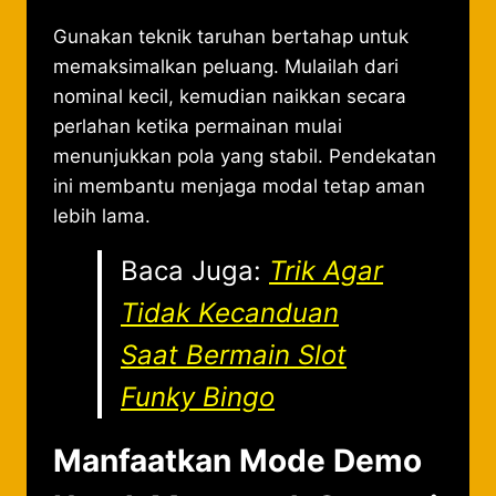
Gunakan teknik taruhan bertahap untuk
memaksimalkan peluang. Mulailah dari
nominal kecil, kemudian naikkan secara
perlahan ketika permainan mulai
menunjukkan pola yang stabil. Pendekatan
ini membantu menjaga modal tetap aman
lebih lama.
Baca Juga:
Trik Agar
Tidak Kecanduan
Saat Bermain Slot
Funky Bingo
Manfaatkan Mode Demo