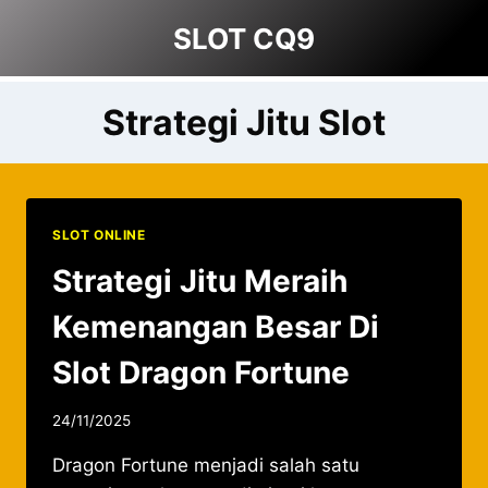
Skip
SLOT CQ9
to
content
Strategi Jitu Slot
SLOT ONLINE
Strategi Jitu Meraih
Kemenangan Besar Di
Slot Dragon Fortune
24/11/2025
Dragon Fortune menjadi salah satu