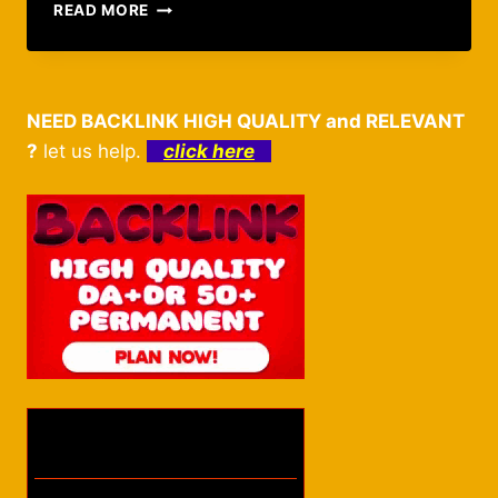
STRATEGI
READ MORE
JITU
MERAIH
KEMENANGAN
BESAR
NEED BACKLINK HIGH QUALITY and RELEVANT
DI
SLOT
?
let us help.
click here
DRAGON
FORTUNE