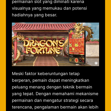
permainan slot yang diminati karena
visualnya yang memukau dan potensi
hadiahnya yang besar.
Meski faktor keberuntungan tetap
berperan, pemain dapat meningkatkan
peluang menang dengan teknik bermain
yang tepat. Dengan memahami mekanisme
permainan dan mengatur strategi secara
terencana, pengalaman bermain akan lebih