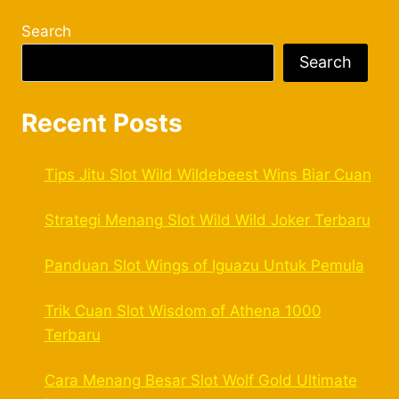
Search
Search
Recent Posts
Tips Jitu Slot Wild Wildebeest Wins Biar Cuan
Strategi Menang Slot Wild Wild Joker Terbaru
Panduan Slot Wings of Iguazu Untuk Pemula
Trik Cuan Slot Wisdom of Athena 1000
Terbaru
Cara Menang Besar Slot Wolf Gold Ultimate