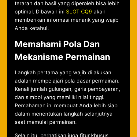
terarah dan hasil yang diperoleh bisa lebih
optimal. Dibawah ini
SLOT CQ9
akan
memberikan informasi menarik yang wajib
Anda ketahui.
Memahami Pola Dan
Mekanisme Permainan
Langkah pertama yang wajib dilakukan
adalah mempelajari pola dasar permainan.
Kenali jumlah gulungan, garis pembayaran,
dan simbol yang memiliki nilai tinggi.
Pemahaman ini membuat Anda lebih siap
dalam menentukan langkah selanjutnya
saat memulai permainan.
Selain itu, perhatikan juga fitur khusus