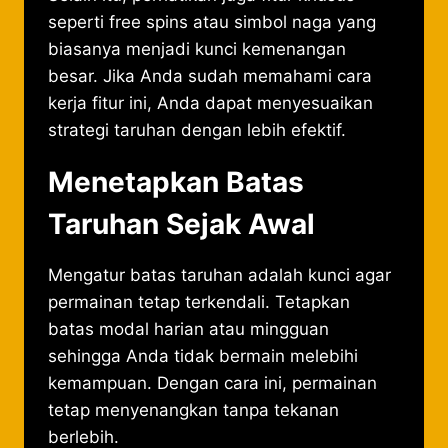
seperti free spins atau simbol naga yang
biasanya menjadi kunci kemenangan
besar. Jika Anda sudah memahami cara
kerja fitur ini, Anda dapat menyesuaikan
strategi taruhan dengan lebih efektif.
Menetapkan Batas
Taruhan Sejak Awal
Mengatur batas taruhan adalah kunci agar
permainan tetap terkendali. Tetapkan
batas modal harian atau mingguan
sehingga Anda tidak bermain melebihi
kemampuan. Dengan cara ini, permainan
tetap menyenangkan tanpa tekanan
berlebih.