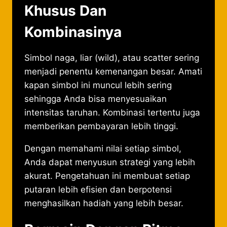
Khusus Dan
Kombinasinya
Simbol naga, liar (wild), atau scatter sering
menjadi penentu kemenangan besar. Amati
kapan simbol ini muncul lebih sering
sehingga Anda bisa menyesuaikan
intensitas taruhan. Kombinasi tertentu juga
memberikan pembayaran lebih tinggi.
Dengan memahami nilai setiap simbol,
Anda dapat menyusun strategi yang lebih
akurat. Pengetahuan ini membuat setiap
putaran lebih efisien dan berpotensi
menghasilkan hadiah yang lebih besar.