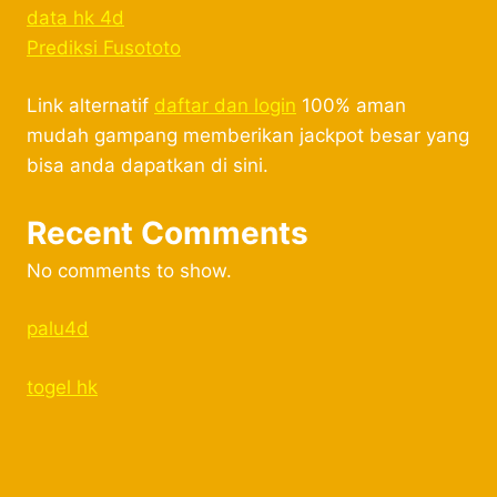
data hk 4d
Prediksi Fusototo
Link alternatif
daftar dan login
100% aman
mudah gampang memberikan jackpot besar yang
bisa anda dapatkan di sini.
Recent Comments
No comments to show.
palu4d
togel hk