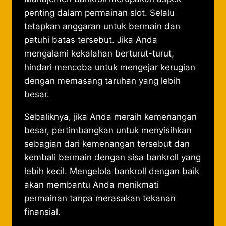
penting dalam permainan slot. Selalu
tetapkan anggaran untuk bermain dan
patuhi batas tersebut. Jika Anda
mengalami kekalahan berturut-turut,
hindari mencoba untuk mengejar kerugian
dengan memasang taruhan yang lebih
besar.
Sebaliknya, jika Anda meraih kemenangan
besar, pertimbangkan untuk menyisihkan
sebagian dari kemenangan tersebut dan
kembali bermain dengan sisa bankroll yang
lebih kecil. Mengelola bankroll dengan baik
akan membantu Anda menikmati
permainan tanpa merasakan tekanan
finansial.