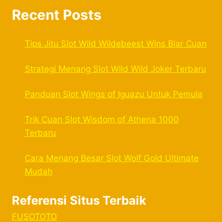
Recent Posts
Tips Jitu Slot Wild Wildebeest Wins Biar Cuan
Strategi Menang Slot Wild Wild Joker Terbaru
Panduan Slot Wings of Iguazu Untuk Pemula
Trik Cuan Slot Wisdom of Athena 1000
Terbaru
Cara Menang Besar Slot Wolf Gold Ultimate
Mudah
Referensi Situs Terbaik
FUSOTOTO