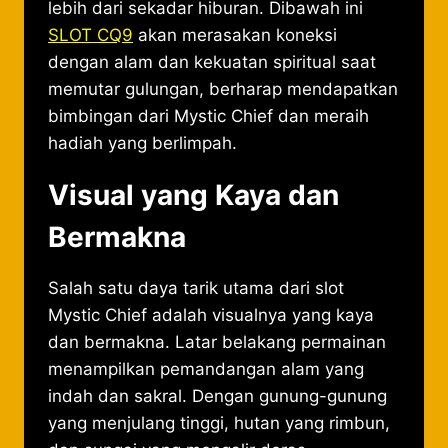
lebih dari sekadar hiburan. Dibawah ini
SLOT CQ9
akan merasakan koneksi
dengan alam dan kekuatan spiritual saat
memutar gulungan, berharap mendapatkan
bimbingan dari Mystic Chief dan meraih
hadiah yang berlimpah.
Visual yang Kaya dan
Bermakna
Salah satu daya tarik utama dari slot
Mystic Chief adalah visualnya yang kaya
dan bermakna. Latar belakang permainan
menampilkan pemandangan alam yang
indah dan sakral. Dengan gunung-gunung
yang menjulang tinggi, hutan yang rimbun,