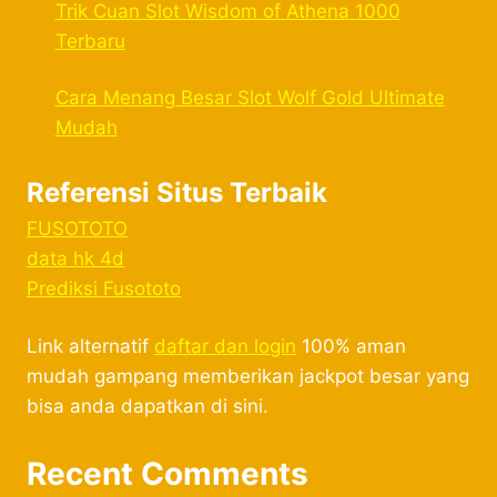
Trik Cuan Slot Wisdom of Athena 1000
Terbaru
Cara Menang Besar Slot Wolf Gold Ultimate
Mudah
Referensi Situs Terbaik
FUSOTOTO
data hk 4d
Prediksi Fusototo
Link alternatif
daftar dan login
100% aman
mudah gampang memberikan jackpot besar yang
bisa anda dapatkan di sini.
Recent Comments