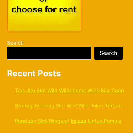
Search
Search
Recent Posts
Tips Jitu Slot Wild Wildebeest Wins Biar Cuan
Strategi Menang Slot Wild Wild Joker Terbaru
Panduan Slot Wings of Iguazu Untuk Pemula