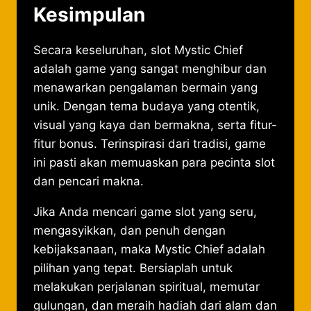
Kesimpulan
Secara keseluruhan, slot Mystic Chief
adalah game yang sangat menghibur dan
menawarkan pengalaman bermain yang
unik. Dengan tema budaya yang otentik,
visual yang kaya dan bermakna, serta fitur-
fitur bonus. Terinspirasi dari tradisi, game
ini pasti akan memuaskan para pecinta slot
dan pencari makna.​
Jika Anda mencari game slot yang seru,
mengasyikkan, dan penuh dengan
kebijaksanaan, maka Mystic Chief adalah
pilihan yang tepat. Bersiaplah untuk
melakukan perjalanan spiritual, memutar
gulungan, dan meraih hadiah dari alam dan