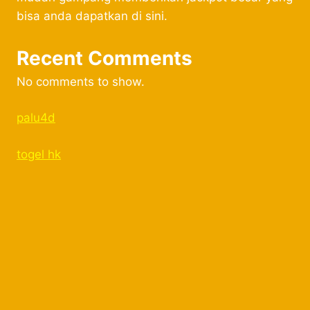
bisa anda dapatkan di sini.
Recent Comments
No comments to show.
palu4d
togel hk
© 2026
SLOT CQ9