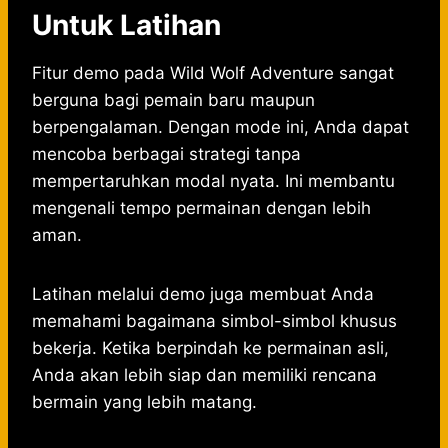
Untuk Latihan
Fitur demo pada Wild Wolf Adventure sangat
berguna bagi pemain baru maupun
berpengalaman. Dengan mode ini, Anda dapat
mencoba berbagai strategi tanpa
mempertaruhkan modal nyata. Ini membantu
mengenali tempo permainan dengan lebih
aman.
Latihan melalui demo juga membuat Anda
memahami bagaimana simbol-simbol khusus
bekerja. Ketika berpindah ke permainan asli,
Anda akan lebih siap dan memiliki rencana
bermain yang lebih matang.