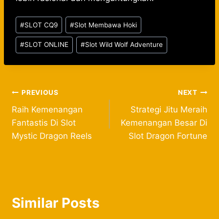
Post
#
SLOT CQ9
#
Slot Membawa Hoki
Tags:
#
SLOT ONLINE
#
Slot Wild Wolf Adventure
Post
PREVIOUS
NEXT
Raih Kemenangan
Strategi Jitu Meraih
navigation
Fantastis Di Slot
Kemenangan Besar Di
Mystic Dragon Reels
Slot Dragon Fortune
Similar Posts