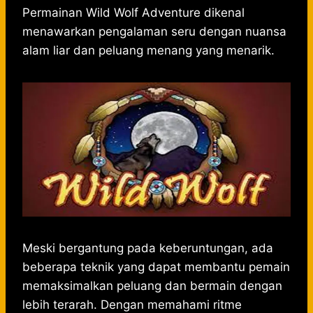
a
c
s
l
y
n
Permainan Wild Wolf Adventure dikenal
t
e
s
e
p
e
menawarkan pengalaman seru dengan nuansa
s
b
e
g
e
alam liar dan peluang menang yang menarik.
A
o
n
r
p
o
g
a
p
k
e
m
r
Meski bergantung pada keberuntungan, ada
beberapa teknik yang dapat membantu pemain
memaksimalkan peluang dan bermain dengan
lebih terarah. Dengan memahami ritme