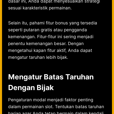
dasar ini, Anda dapat menyesuaikan strategi
sesuai karakteristik permainan.
Selain itu, pahami fitur bonus yang tersedia
seperti putaran gratis atau pengganda
kemenangan. Fitur-fitur ini sering menjadi
penentu kemenangan besar. Dengan
mengetahui kapan fitur aktif, Anda dapat
mengatur taruhan lebih bijak.
Mengatur Batas Taruhan
Dengan Bijak
Pengaturan modal menjadi faktor penting
dalam permainan slot. Tentukan batas taruhan
harian agar Anda tetap bermain dalam kendali.