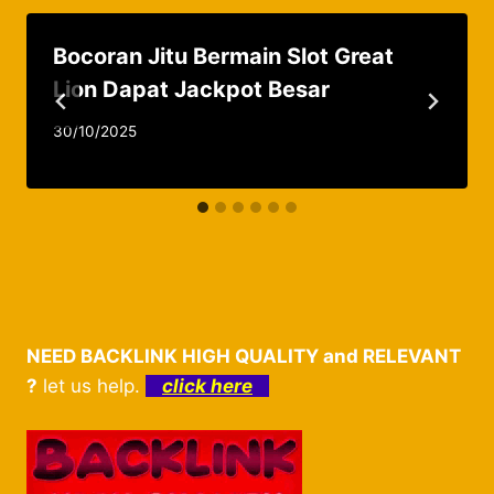
Bocoran Jitu Bermain Slot Great
Lion Dapat Jackpot Besar
30/10/2025
NEED BACKLINK HIGH QUALITY and RELEVANT
?
let us help.
click here