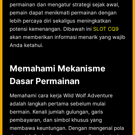
permainan dan mengatur strategi sejak awal,
pemain dapat menikmati permainan dengan
lebih percaya diri sekaligus meningkatkan
potensi kemenangan. Dibawah ini
SLOT CQ9
akan memberikan informasi menarik yang wajib
Anda ketahui.
Memahami Mekanisme
Dasar Permainan
Memahami cara kerja Wild Wolf Adventure
adalah langkah pertama sebelum mulai
bermain. Kenali jumlah gulungan, garis
pembayaran, dan simbol khusus yang
membawa keuntungan. Dengan mengenal pola