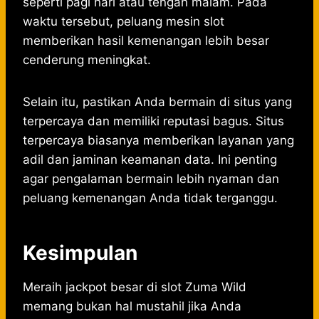
seperti pagi hari atau tengah malam. Pada
waktu tersebut, peluang mesin slot
memberikan hasil kemenangan lebih besar
cenderung meningkat.
Selain itu, pastikan Anda bermain di situs yang
terpercaya dan memiliki reputasi bagus. Situs
terpercaya biasanya memberikan layanan yang
adil dan jaminan keamanan data. Ini penting
agar pengalaman bermain lebih nyaman dan
peluang kemenangan Anda tidak terganggu.
Kesimpulan
Meraih jackpot besar di slot Zuma Wild
memang bukan hal mustahil jika Anda