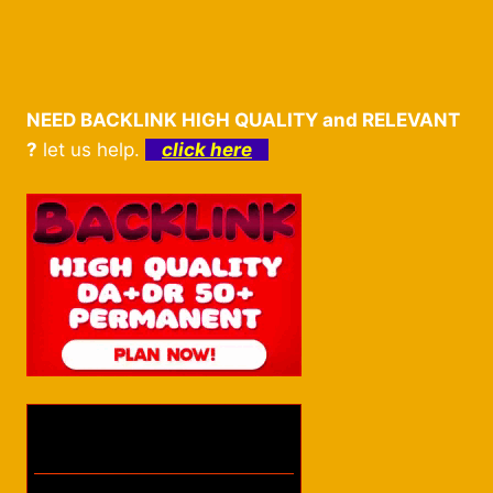
NEED BACKLINK HIGH QUALITY and RELEVANT
?
let us help.
click here