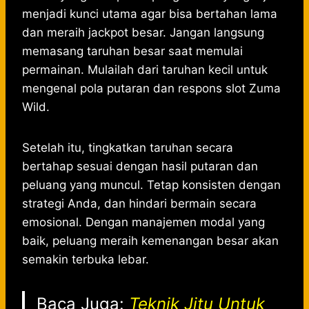
menjadi kunci utama agar bisa bertahan lama
dan meraih jackpot besar. Jangan langsung
memasang taruhan besar saat memulai
permainan. Mulailah dari taruhan kecil untuk
mengenal pola putaran dan respons slot Zuma
Wild.
Setelah itu, tingkatkan taruhan secara
bertahap sesuai dengan hasil putaran dan
peluang yang muncul. Tetap konsisten dengan
strategi Anda, dan hindari bermain secara
emosional. Dengan manajemen modal yang
baik, peluang meraih kemenangan besar akan
semakin terbuka lebar.
Baca Juga:
Teknik Jitu Untuk