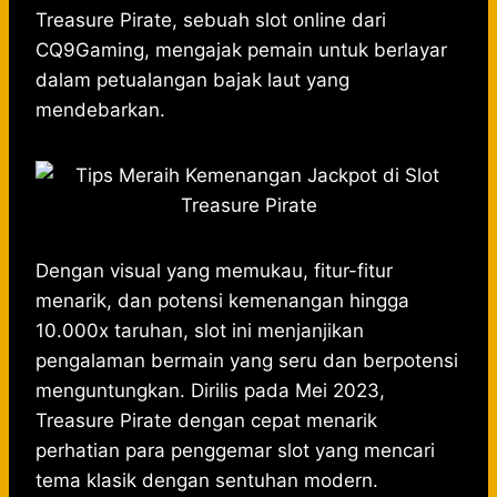
a
c
s
l
y
n
Treasure Pirate, sebuah slot online dari
t
e
s
e
p
e
CQ9Gaming, mengajak pemain untuk berlayar
s
b
e
g
e
dalam petualangan bajak laut yang
A
o
n
r
mendebarkan.
p
o
g
a
p
k
e
m
r
Dengan visual yang memukau, fitur-fitur
menarik, dan potensi kemenangan hingga
10.000x taruhan, slot ini menjanjikan
pengalaman bermain yang seru dan berpotensi
menguntungkan. Dirilis pada Mei 2023,
Treasure Pirate dengan cepat menarik
perhatian para penggemar slot yang mencari
tema klasik dengan sentuhan modern.