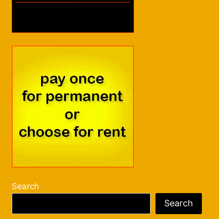
Search
Search