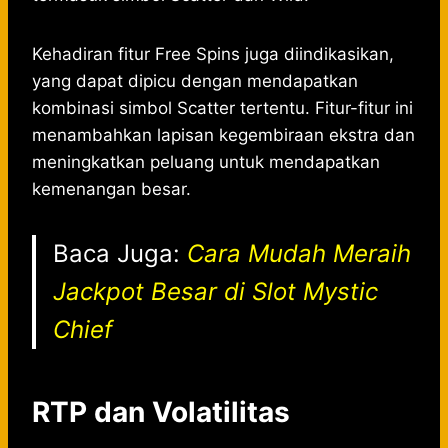
Kehadiran fitur Free Spins juga diindikasikan,
yang dapat dipicu dengan mendapatkan
kombinasi simbol Scatter tertentu. Fitur-fitur ini
menambahkan lapisan kegembiraan ekstra dan
meningkatkan peluang untuk mendapatkan
kemenangan besar.
Baca Juga:
Cara Mudah Meraih
Jackpot Besar di Slot Mystic
Chief
RTP dan Volatilitas