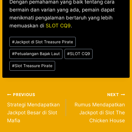
Dengan pemahaman yang baik tentang cara
bermain dan varian yang ada, pemain dapat
menikmati pengalaman bertaruh yang lebih
memuaskan di
SLOT CQ9
.
Post
#
Jackpot di Slot Treasure Pirate
Tags:
#
Petualangan Bajak Laut
#
SLOT CQ9
#
Slot Treasure Pirate
Post
PREVIOUS
NEXT
Strategi Mendapatkan
Rumus Mendapatkan
navigation
Jackpot Besar di Slot
Jackpot di Slot The
Mafia
Chicken House