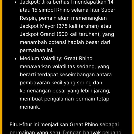
Jackpot: Jika berhasil mendapatkan 14
atau 15 simbol Rhino selama fitur Super
Respin, pemain akan memenangkan
Jackpot Mayor (375 kali taruhan) atau
Jackpot Grand (500 kali taruhan), yang
menambah potensi hadiah besar dari
permainan ini.
Medium Volatility: Great Rhino
menawarkan volatilitas sedang, yang
berarti terdapat keseimbangan antara
pembayaran kecil yang sering dan
kemenangan besar yang lebih jarang,
membuat pengalaman bermain tetap
menarik.
​Fitur-fitur ini menjadikan Great Rhino sebagai
permainan yang seru. Dengan banyak peluang