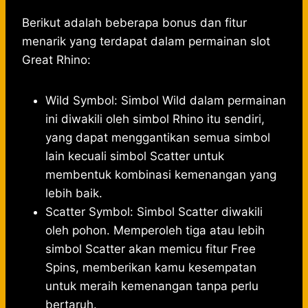
Berikut adalah beberapa bonus dan fitur
menarik yang terdapat dalam permainan slot
Great Rhino:
Wild Symbol: Simbol Wild dalam permainan
ini diwakili oleh simbol Rhino itu sendiri,
yang dapat menggantikan semua simbol
lain kecuali simbol Scatter untuk
membentuk kombinasi kemenangan yang
lebih baik.
Scatter Symbol: Simbol Scatter diwakili
oleh pohon. Memperoleh tiga atau lebih
simbol Scatter akan memicu fitur Free
Spins, memberikan kamu kesempatan
untuk meraih kemenangan tanpa perlu
bertaruh.