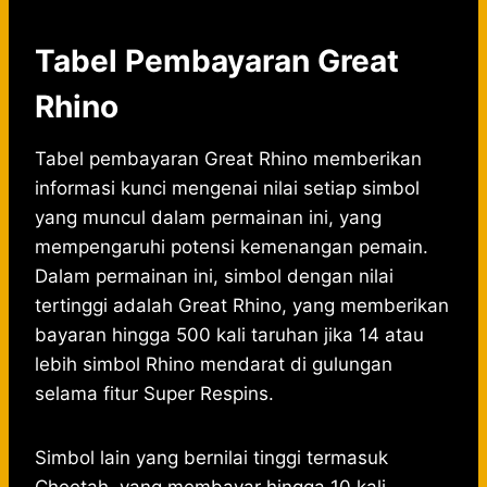
Tabel Pembayaran ​Great
Rhino
Tabel pembayaran Great Rhino memberikan
informasi kunci mengenai nilai setiap simbol
yang muncul dalam permainan ini, yang
mempengaruhi potensi kemenangan pemain.​
Dalam permainan ini, simbol dengan nilai
tertinggi adalah Great Rhino, yang memberikan
bayaran hingga 500 kali taruhan jika 14 atau
lebih simbol Rhino mendarat di gulungan
selama fitur Super Respins.
Simbol lain yang bernilai tinggi termasuk