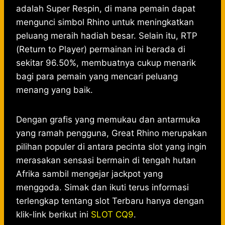
adalah Super Respin, di mana pemain dapat
mengunci simbol Rhino untuk meningkatkan
peluang meraih hadiah besar. Selain itu, RTP
(Return to Player) permainan ini berada di
sekitar 96.50%, membuatnya cukup menarik
bagi para pemain yang mencari peluang
menang yang baik.
Dengan grafis yang memukau dan antarmuka
yang ramah pengguna, Great Rhino merupakan
pilihan populer di antara pecinta slot yang ingin
merasakan sensasi bermain di tengah hutan
Afrika sambil mengejar jackpot yang
menggoda. Simak dan ikuti terus informasi
terlengkap tentang slot Terbaru hanya dengan
klik-link berikut ini
SLOT CQ9
.