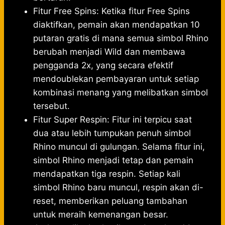
Fitur Free Spins: Ketika fitur Free Spins
diaktifkan, pemain akan mendapatkan 10
putaran gratis di mana semua simbol Rhino
berubah menjadi Wild dan membawa
pengganda 2x, yang secara efektif
mendoublekan pembayaran untuk setiap
kombinasi menang yang melibatkan simbol
tersebut.
Fitur Super Respin: Fitur ini terpicu saat
dua atau lebih tumpukan penuh simbol
Rhino muncul di gulungan. Selama fitur ini,
simbol Rhino menjadi tetap dan pemain
mendapatkan tiga respin. Setiap kali
simbol Rhino baru muncul, respin akan di-
reset, memberikan peluang tambahan
untuk meraih kemenangan besar.