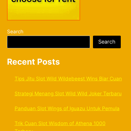
Search
Search
Recent Posts
Tips Jitu Slot Wild Wildebeest Wins Biar Cuan
Strategi Menang Slot Wild Wild Joker Terbaru
Panduan Slot Wings of Iguazu Untuk Pemula
Trik Cuan Slot Wisdom of Athena 1000