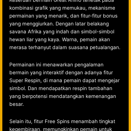
Keseruan bermain Great Rhino terletak pada
kombinasi grafik yang memukau, mekanisme
permainan yang menarik, dan fitur-fitur bonus
yang menggiurkan. Dengan latar belakang
savana Afrika yang indah dan simbol-simbol
hewan liar yang kaya. Warna, pemain akan
merasa terhanyut dalam suasana petualangan.
Permainan ini menawarkan pengalaman
bermain yang interaktif dengan adanya fitur
Super Respin, di mana pemain dapat mengejar
simbol. Dan mendapatkan respin tambahan
yang berpotensi mendatangkan kemenangan
besar.
Selain itu, fitur Free Spins menambah tingkat
kegembiraan, memungkinkan pemain untuk