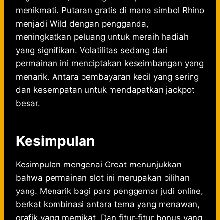
menikmati. Putaran gratis di mana simbol Rhino
menjadi Wild dengan pengganda,
meningkatkan peluang untuk meraih hadiah
yang signifikan. Volatilitas sedang dari
permainan ini menciptakan keseimbangan yang
menarik. Antara pembayaran kecil yang sering
dan kesempatan untuk mendapatkan jackpot
besar. ​
Kesimpulan
​Kesimpulan mengenai Great menunjukkan
bahwa permainan slot ini merupakan pilihan
yang. Menarik bagi para penggemar judi online,
berkat kombinasi antara tema yang menawan,
grafik yang memikat. Dan fitur-fitur bonus yang