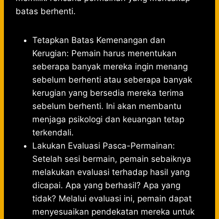
batas berhenti.
Tetapkan Batas Kemenangan dan
Kerugian: Pemain harus menentukan
seberapa banyak mereka ingin menang
sebelum berhenti atau seberapa banyak
kerugian yang bersedia mereka terima
sebelum berhenti. Ini akan membantu
menjaga psikologi dan keuangan tetap
terkendali.
Lakukan Evaluasi Pasca-Permainan:
Setelah sesi bermain, pemain sebaiknya
melakukan evaluasi terhadap hasil yang
dicapai. Apa yang berhasil? Apa yang
tidak? Melalui evaluasi ini, pemain dapat
menyesuaikan pendekatan mereka untuk