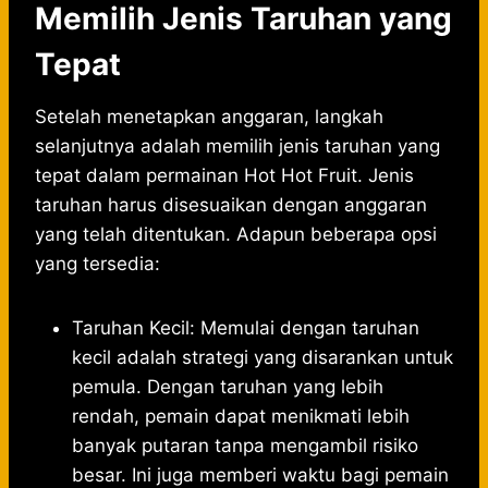
Memilih Jenis Taruhan yang
Tepat
Setelah menetapkan anggaran, langkah
selanjutnya adalah memilih jenis taruhan yang
tepat dalam permainan Hot Hot Fruit. Jenis
taruhan harus disesuaikan dengan anggaran
yang telah ditentukan. Adapun beberapa opsi
yang tersedia:
Taruhan Kecil: Memulai dengan taruhan
kecil adalah strategi yang disarankan untuk
pemula. Dengan taruhan yang lebih
rendah, pemain dapat menikmati lebih
banyak putaran tanpa mengambil risiko
besar. Ini juga memberi waktu bagi pemain