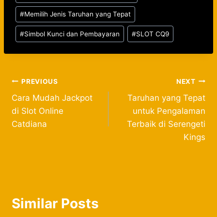
#
Memilih Jenis Taruhan yang Tepat
#
Simbol Kunci dan Pembayaran
#
SLOT CQ9
Post
PREVIOUS
NEXT
Cara Mudah Jackpot
Taruhan yang Tepat
navigation
di Slot Online
untuk Pengalaman
Catdiana
Terbaik di Serengeti
Kings
Similar Posts