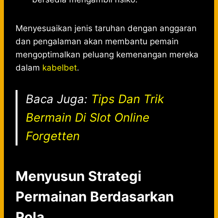
Menyesuaikan jenis taruhan dengan anggaran
dan pengalaman akan membantu pemain
mengoptimalkan peluang kemenangan mereka
dalam
kabelbet
.
Baca Juga:
Tips Dan Trik
Bermain Di Slot Online
Forgetten
Menyusun Strategi
Permainan Berdasarkan
Pola