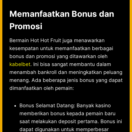
Memanfaatkan Bonus dan
Promosi
Bermain Hot Hot Fruit juga menawarkan
kesempatan untuk memanfaatkan berbagai
bonus dan promosi yang ditawarkan oleh
kabelbet
. Ini bisa sangat membantu dalam
menambah bankroll dan meningkatkan peluang
menang. Ada beberapa jenis bonus yang dapat
dimanfaatkan oleh pemain:
Bonus Selamat Datang: Banyak kasino
memberikan bonus kepada pemain baru
saat melakukan deposit pertama. Bonus ini
dapat digunakan untuk memperbesar