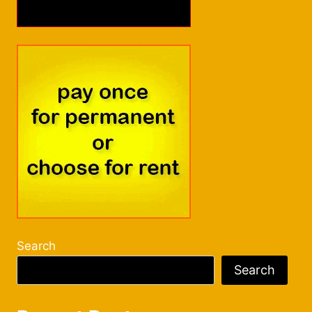
Search
Search