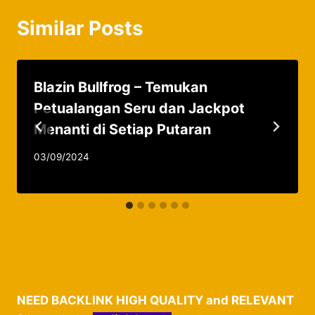
Similar Posts
Blazin Bullfrog – Temukan
Petualangan Seru dan Jackpot
Menanti di Setiap Putaran
03/09/2024
NEED BACKLINK HIGH QUALITY and RELEVANT