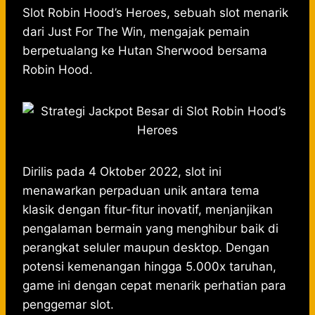
a
c
s
l
y
n
Slot Robin Hood’s Heroes, sebuah slot menarik
t
e
s
e
p
e
dari Just For The Win, mengajak pemain
s
b
e
g
e
berpetualang ke Hutan Sherwood bersama
A
o
n
r
Robin Hood.
p
o
g
a
p
k
e
m
r
Dirilis pada 4 Oktober 2022, slot ini
menawarkan perpaduan unik antara tema
klasik dengan fitur-fitur inovatif, menjanjikan
pengalaman bermain yang menghibur baik di
perangkat seluler maupun desktop. ​Dengan
potensi kemenangan hingga 5.000x taruhan,
game ini dengan cepat menarik perhatian para
penggemar slot.​