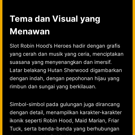
Tema dan Visual yang
Menawan
Slot Robin Hood’s Heroes hadir dengan grafis
yang cerah dan musik yang ceria, menciptakan
suasana yang menyenangkan dan imersif.
Latar belakang Hutan Sherwood digambarkan
dengan indah, dengan pepohonan hijau yang
rimbun dan sungai yang berkilauan.
Simbol-simbol pada gulungan juga dirancang
dengan detail, menampilkan karakter-karakter
ikonik seperti Robin Hood, Maid Marian, Friar
Tuck, serta benda-benda yang berhubungan