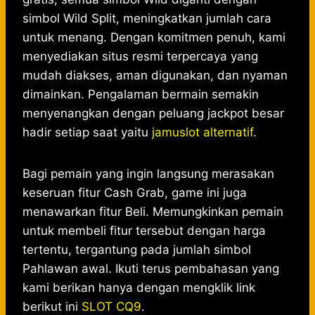
simbol Wild Split, meningkatkan jumlah cara
untuk menang. Dengan komitmen penuh, kami
menyediakan situs resmi terpercaya yang
mudah diakses, aman digunakan, dan nyaman
dimainkan. Pengalaman bermain semakin
menyenangkan dengan peluang jackpot besar
hadir setiap saat yaitu
jamuslot alternatif
.
Bagi pemain yang ingin langsung merasakan
keseruan fitur Cash Grab, game ini juga
menawarkan fitur Beli. Memungkinkan pemain
untuk membeli fitur tersebut dengan harga
tertentu, tergantung pada jumlah simbol
Pahlawan awal. Ikuti terus pembahasan yang
kami berikan hanya dengan mengklik link
berikut ini
SLOT CQ9
.