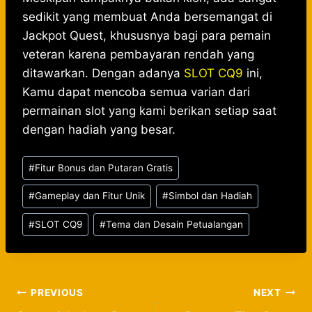
sedikit yang membuat Anda bersemangat di
Jackpot Quest, khususnya bagi para pemain
veteran karena pembayaran rendah yang
ditawarkan. Dengan adanya
SLOT CQ9
ini,
Kamu dapat mencoba semua varian dari
permainan slot yang kami berikan setiap saat
dengan hadiah yang besar.
Post
#
Fitur Bonus dan Putaran Gratis
Tags:
#
Gameplay dan Fitur Unik
#
Simbol dan Hadiah
#
SLOT CQ9
#
Tema dan Desain Petualangan
Post
PREVIOUS
NEXT