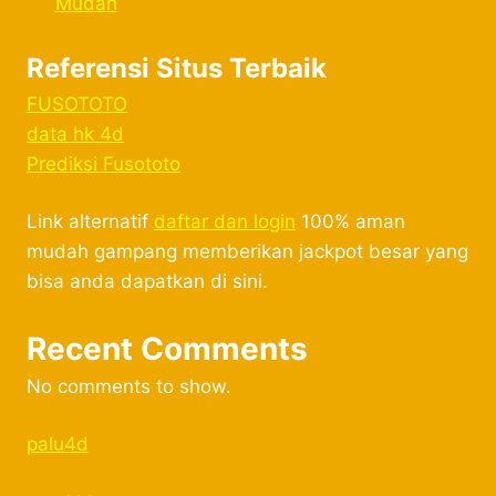
Mudah
Referensi Situs Terbaik
FUSOTOTO
data hk 4d
Prediksi Fusototo
Link alternatif
daftar dan login
100% aman
mudah gampang memberikan jackpot besar yang
bisa anda dapatkan di sini.
Recent Comments
No comments to show.
palu4d