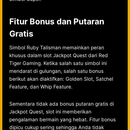
Fitur Bonus dan Putaran
Gratis
Simbol Ruby Talisman memainkan peran
khusus dalam slot Jackpot Quest dari Red
Tiger Gaming. Ketika salah satu simbol ini
mendarat di gulungan, salah satu bonus
berikut akan diaktifkan: Golden Slot, Satchel
Feature, dan Whip Feature.
Sementara tidak ada bonus putaran gratis di
Jackpot Quest, slot ini memberikan
pengalaman bermain yang hebat. Fitur bonus
dipicu cukup sering sehingga Anda tidak