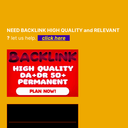
NEED BACKLINK HIGH QUALITY and RELEVANT
?
let us help.
click here