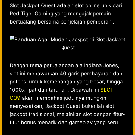
a
c
s
l
y
n
Slot Jackpot Quest adalah slot online unik dari
t
e
s
e
p
e
Red Tiger Gaming yang mengajak pemain
s
b
e
g
e
bertualang bersama penjelajah pemberani.
A
o
n
r
p
o
g
a
p
k
e
m
r
Dengan tema petualangan ala Indiana Jones,
slot ini menawarkan 40 garis pembayaran dan
potensi untuk kemenangan yang besar, hingga
1000x lipat dari taruhan. Dibawah ini
SLOT
CQ9
akan membahas judulnya mungkin
menyesatkan, Jackpot Quest bukanlah slot
jackpot tradisional, melainkan slot dengan fitur-
fitur bonus menarik dan gameplay yang seru.