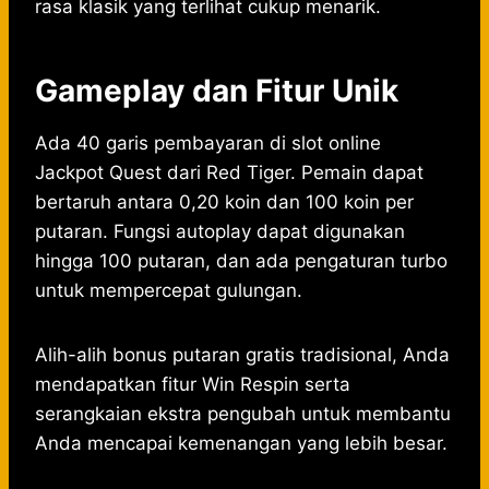
rasa klasik yang terlihat cukup menarik.
Gameplay dan Fitur Unik
Ada 40 garis pembayaran di slot online
Jackpot Quest dari Red Tiger. Pemain dapat
bertaruh antara 0,20 koin dan 100 koin per
putaran. Fungsi autoplay dapat digunakan
hingga 100 putaran, dan ada pengaturan turbo
untuk mempercepat gulungan.
Alih-alih bonus putaran gratis tradisional, Anda
mendapatkan fitur Win Respin serta
serangkaian ekstra pengubah untuk membantu
Anda mencapai kemenangan yang lebih besar.