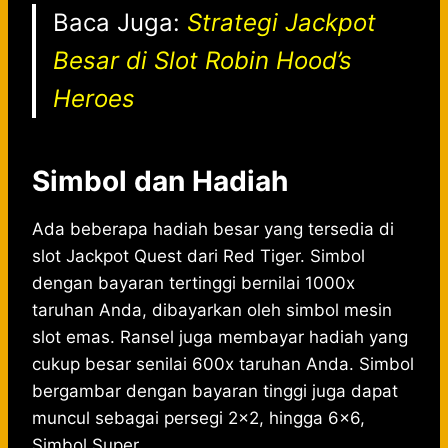
Baca Juga:
Strategi Jackpot
Besar di Slot Robin Hood’s
Heroes
Simbol dan Hadiah
Ada beberapa hadiah besar yang tersedia di
slot Jackpot Quest dari Red Tiger. Simbol
dengan bayaran tertinggi bernilai 1000x
taruhan Anda, dibayarkan oleh simbol mesin
slot emas. Ransel juga membayar hadiah yang
cukup besar senilai 600x taruhan Anda. Simbol
bergambar dengan bayaran tinggi juga dapat
muncul sebagai persegi 2×2, hingga 6×6,
Simbol Super.