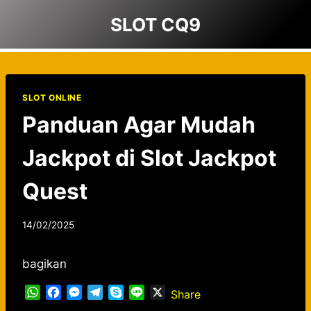
Skip
SLOT CQ9
to
content
SLOT ONLINE
Panduan Agar Mudah
Jackpot di Slot Jackpot
Quest
By
14/02/2025
Christoper
bagikan
W
F
M
T
S
L
X
Share
h
a
e
e
k
i