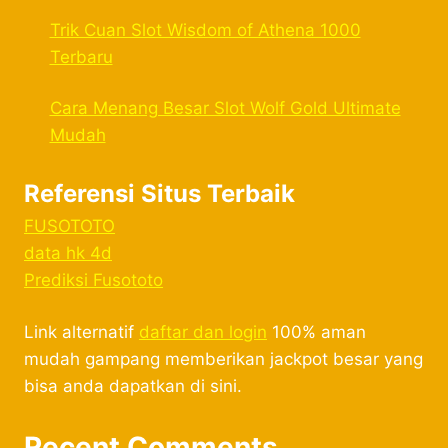
Trik Cuan Slot Wisdom of Athena 1000
Terbaru
Cara Menang Besar Slot Wolf Gold Ultimate
Mudah
Referensi Situs Terbaik
FUSOTOTO
data hk 4d
Prediksi Fusototo
Link alternatif
daftar dan login
100% aman
mudah gampang memberikan jackpot besar yang
bisa anda dapatkan di sini.
Recent Comments