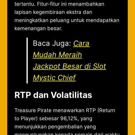
tertentu. Fitur-fitur ini menambahkan
lapisan kegembiraan ekstra dan
meningkatkan peluang untuk mendapatkan
kemenangan besar.
Baca Juga:
Cara
Mudah Meraih
Jackpot Besar di Slot
Mystic Chief
RTP dan Volatilitas
Treasure Pirate menawarkan RTP (Return
to Player) sebesar 96,12%, yang
menunjukkan pengembalian yang
menguntungkan kepada pemain dari waktu