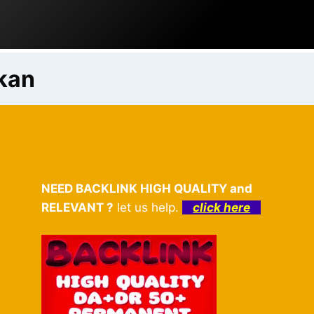
kan
NEED BACKLINK HIGH QUALITY and
RELEVANT ?
let us help.
click here