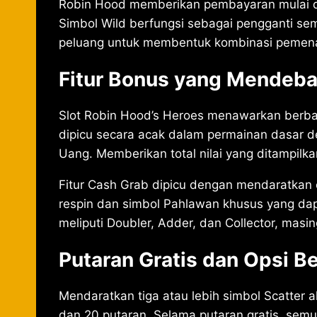
Robin Hood memberikan pembayaran mulai dar
Simbol Wild berfungsi sebagai pengganti s
peluang untuk membentuk kombinasi pemen
Fitur Bonus yang Mendeb
Slot Robin Hood’s Heroes menawarkan berbaga
dipicu secara acak dalam permainan dasar d
Uang. Memberikan total nilai yang ditampil
Fitur Cash Grab dipicu dengan mendaratkan 
respin dan simbol Pahlawan khusus yang d
meliputi Doubler, Adder, dan Collector, mas
Putaran Gratis dan Opsi Be
Mendaratkan tiga atau lebih simbol Scatter 
dan 20 putaran. Selama putaran gratis, semua