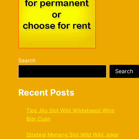
Search
Search
Recent Posts
Tips Jitu Slot Wild Wildebeest Wins
Biar Cuan
Strategi Menang Slot Wild Wild Joker