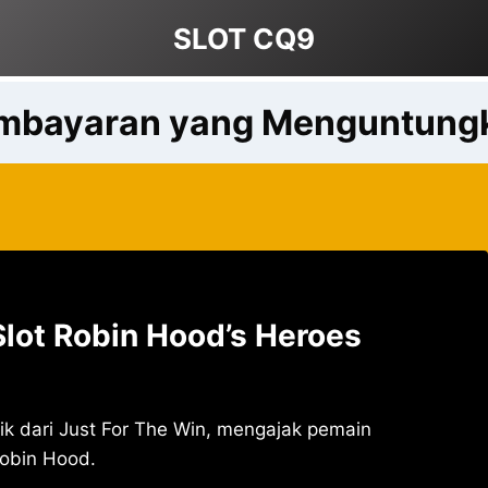
SLOT CQ9
mbayaran yang Menguntung
Slot Robin Hood’s Heroes
ik dari Just For The Win, mengajak pemain
obin Hood.