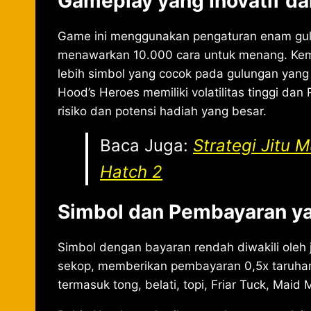
Gameplay yang Inovatif d
Game ini menggunakan pengaturan enam gulu
menawarkan 10.000 cara untuk menang. Kem
lebih simbol yang cocok pada gulungan yang b
Hood’s Heroes memiliki volatilitas tinggi 
risiko dan potensi hadiah yang besar.
Baca Juga:
Strategi Jitu 
Hatch 2
Simbol dan Pembayaran 
Simbol dengan bayaran rendah diwakili oleh jen
sekop, memberikan pembayaran 0,5x taruhan
termasuk tong, belati, topi, Friar Tuck, Maid 