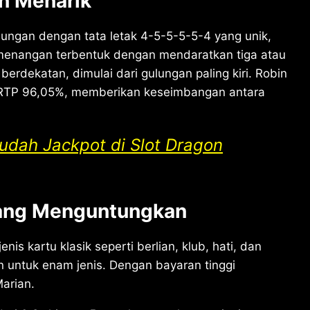
an Menarik
ngan dengan tata letak 4-5-5-5-5-4 yang unik,
enangan terbentuk dengan mendaratkan tiga atau
erdekatan, dimulai dari gulungan paling kiri. Robin
dan RTP 96,05%, memberikan keseimbangan antara
Mudah Jackpot di Slot Dragon
yang Menguntungkan
is kartu klasik seperti berlian, klub, hati, dan
 untuk enam jenis. Dengan bayaran tinggi
Marian.