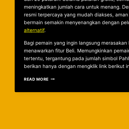
meningkatkan jumlah cara untuk menang. De
resmi terpercaya yang mudah diakses, ama
bermain semakin menyenangkan dengan pelua
alternatif
.
Bagi pemain yang ingin langsung merasakan k
menawarkan fitur Beli. Memungkinkan pemain
tertentu, tergantung pada jumlah simbol Pah
berikan hanya dengan mengklik link berikut i
STRATEGI
READ MORE
JACKPOT
BESAR
DI
SLOT
ROBIN
HOOD’S
HEROES