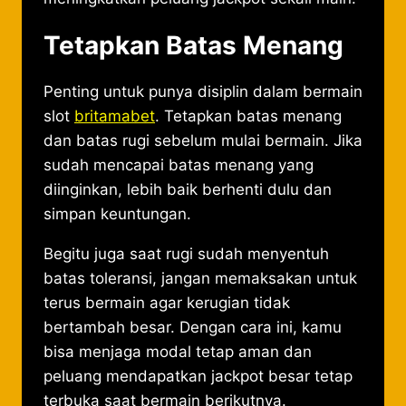
Tetapkan Batas Menang
Penting untuk punya disiplin dalam bermain
slot
britamabet
. Tetapkan batas menang
dan batas rugi sebelum mulai bermain. Jika
sudah mencapai batas menang yang
diinginkan, lebih baik berhenti dulu dan
simpan keuntungan.
Begitu juga saat rugi sudah menyentuh
batas toleransi, jangan memaksakan untuk
terus bermain agar kerugian tidak
bertambah besar. Dengan cara ini, kamu
bisa menjaga modal tetap aman dan
peluang mendapatkan jackpot besar tetap
terbuka saat bermain berikutnya.