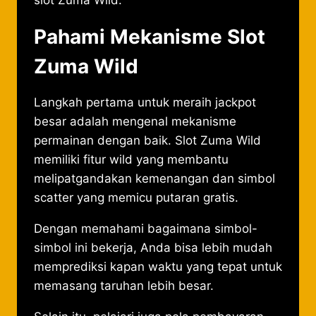
slot Zuma Wild.
Pahami Mekanisme Slot
Zuma Wild
Langkah pertama untuk meraih jackpot
besar adalah mengenal mekanisme
permainan dengan baik. Slot Zuma Wild
memiliki fitur wild yang membantu
melipatgandakan kemenangan dan simbol
scatter yang memicu putaran gratis.
Dengan memahami bagaimana simbol-
simbol ini bekerja, Anda bisa lebih mudah
memprediksi kapan waktu yang tepat untuk
memasang taruhan lebih besar.