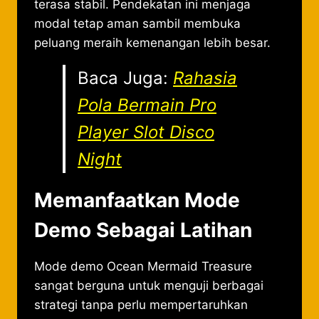
terasa stabil. Pendekatan ini menjaga
modal tetap aman sambil membuka
peluang meraih kemenangan lebih besar.
Baca Juga:
Rahasia
Pola Bermain Pro
Player Slot Disco
Night
Memanfaatkan Mode
Demo Sebagai Latihan
Mode demo Ocean Mermaid Treasure
sangat berguna untuk menguji berbagai
strategi tanpa perlu mempertaruhkan