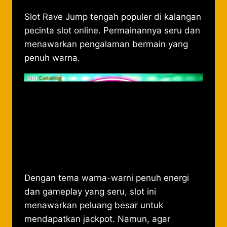
Slot Rave Jump tengah populer di kalangan
pecinta slot online. Permainannya seru dan
menawarkan pengalaman bermain yang
penuh warna.
Dengan tema warna-warni penuh energi
dan gameplay yang seru, slot ini
menawarkan peluang besar untuk
mendapatkan jackpot. Namun, agar