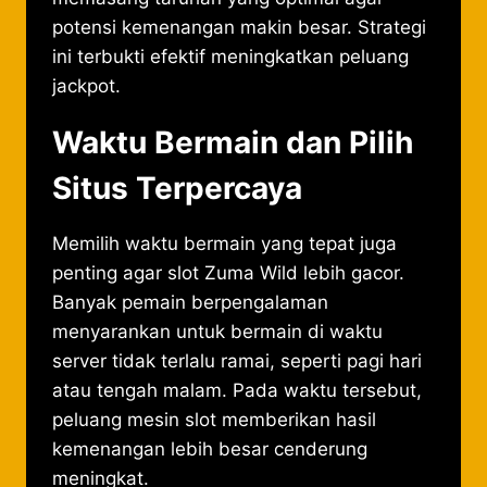
potensi kemenangan makin besar. Strategi
ini terbukti efektif meningkatkan peluang
jackpot.
Waktu Bermain dan Pilih
Situs Terpercaya
Memilih waktu bermain yang tepat juga
penting agar slot Zuma Wild lebih gacor.
Banyak pemain berpengalaman
menyarankan untuk bermain di waktu
server tidak terlalu ramai, seperti pagi hari
atau tengah malam. Pada waktu tersebut,
peluang mesin slot memberikan hasil
kemenangan lebih besar cenderung
meningkat.