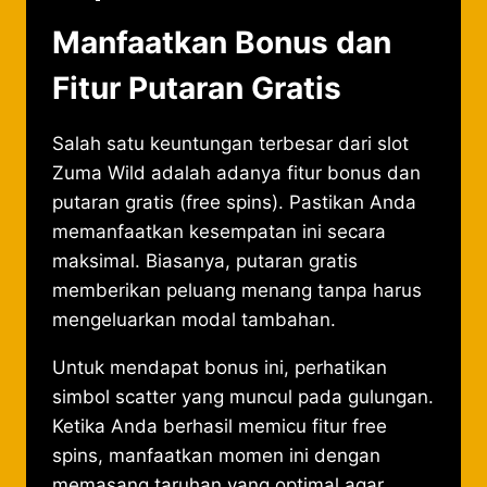
Manfaatkan Bonus dan
Fitur Putaran Gratis
Salah satu keuntungan terbesar dari slot
Zuma Wild adalah adanya fitur bonus dan
putaran gratis (free spins). Pastikan Anda
memanfaatkan kesempatan ini secara
maksimal. Biasanya, putaran gratis
memberikan peluang menang tanpa harus
mengeluarkan modal tambahan.
Untuk mendapat bonus ini, perhatikan
simbol scatter yang muncul pada gulungan.
Ketika Anda berhasil memicu fitur free
spins, manfaatkan momen ini dengan
memasang taruhan yang optimal agar