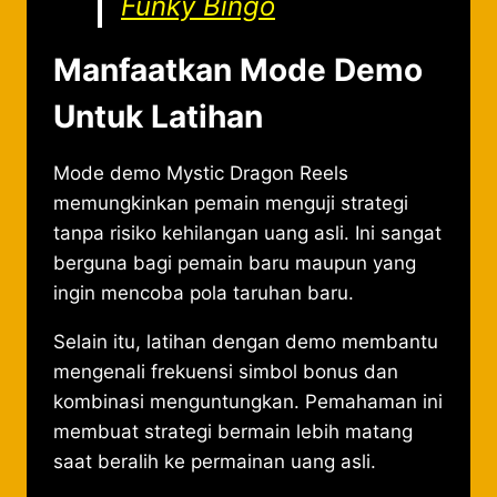
Funky Bingo
Manfaatkan Mode Demo
Untuk Latihan
Mode demo Mystic Dragon Reels
memungkinkan pemain menguji strategi
tanpa risiko kehilangan uang asli. Ini sangat
berguna bagi pemain baru maupun yang
ingin mencoba pola taruhan baru.
Selain itu, latihan dengan demo membantu
mengenali frekuensi simbol bonus dan
kombinasi menguntungkan. Pemahaman ini
membuat strategi bermain lebih matang
saat beralih ke permainan uang asli.