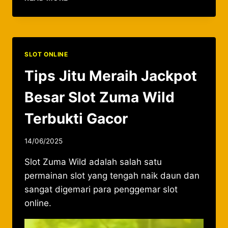
KEMENANGAN
FANTASTIS
DI
SLOT
MYSTIC
SLOT ONLINE
DRAGON
REELS
Tips Jitu Meraih Jackpot
Besar Slot Zuma Wild
Terbukti Gacor
14/06/2025
Slot Zuma Wild adalah salah satu
permainan slot yang tengah naik daun dan
sangat digemari para penggemar slot
online.