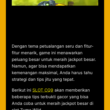
Dengan tema petualangan seru dan fitur-
fitur menarik, game ini menawarkan
peluang besar untuk meraih jackpot besar.
Namun, agar bisa mendapatkan
kemenangan maksimal, Anda harus tahu
strategi dan tips jitu yang tepat.
Berikut ini
SLOT CQ9
akan memberikan
beberapa tips terbukti gacor yang bisa
Anda coba untuk meraih jackpot besar di