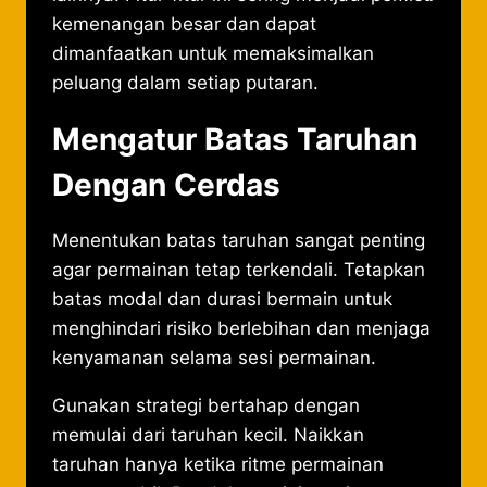
kemenangan besar dan dapat
dimanfaatkan untuk memaksimalkan
peluang dalam setiap putaran.
Mengatur Batas Taruhan
Dengan Cerdas
Menentukan batas taruhan sangat penting
agar permainan tetap terkendali. Tetapkan
batas modal dan durasi bermain untuk
menghindari risiko berlebihan dan menjaga
kenyamanan selama sesi permainan.
Gunakan strategi bertahap dengan
memulai dari taruhan kecil. Naikkan
taruhan hanya ketika ritme permainan