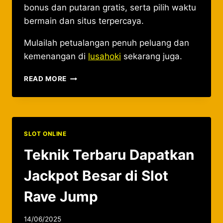
bonus dan putaran gratis, serta pilih waktu
bermain dan situs terpercaya.
Mulailah petualangan penuh peluang dan
kemenangan di
lusahoki
sekarang juga.
TIPS
READ MORE
JITU
MERAIH
JACKPOT
BESAR
SLOT
SLOT ONLINE
ZUMA
WILD
Teknik Terbaru Dapatkan
TERBUKTI
GACOR
Jackpot Besar di Slot
Rave Jump
14/06/2025