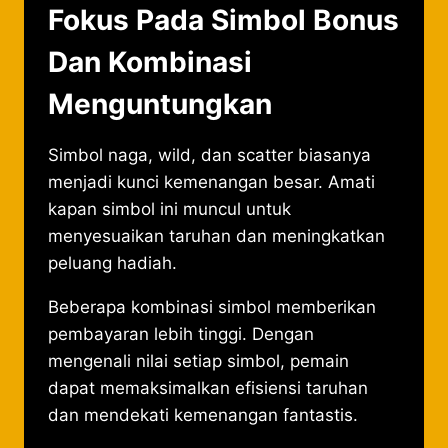
Fokus Pada Simbol Bonus
Dan Kombinasi
Menguntungkan
Simbol naga, wild, dan scatter biasanya
menjadi kunci kemenangan besar. Amati
kapan simbol ini muncul untuk
menyesuaikan taruhan dan meningkatkan
peluang hadiah.
Beberapa kombinasi simbol memberikan
pembayaran lebih tinggi. Dengan
mengenali nilai setiap simbol, pemain
dapat memaksimalkan efisiensi taruhan
dan mendekati kemenangan fantastis.