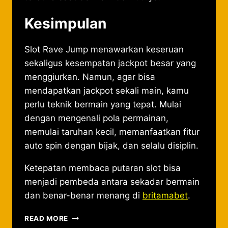
Kesimpulan
Slot Rave Jump menawarkan keseruan
sekaligus kesempatan jackpot besar yang
menggiurkan. Namun, agar bisa
mendapatkan jackpot sekali main, kamu
perlu teknik bermain yang tepat. Mulai
dengan mengenali pola permainan,
memulai taruhan kecil, memanfaatkan fitur
auto spin dengan bijak, dan selalu disiplin.
Ketepatan membaca putaran slot bisa
menjadi pembeda antara sekadar bermain
dan benar-benar menang di
britamabet
.
TEKNIK
READ MORE
TERBARU