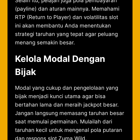
Selain itu, pelajari juga pola pembayaran
(payline) dan aturan mainnya. Memahami
RTP (Return to Player) dan volatilitas slot
ini akan membantu Anda menentukan
strategi taruhan yang tepat agar peluang
menang semakin besar.
Kelola Modal Dengan
Bijak
Modal yang cukup dan pengelolaan yang
bijak menjadi kunci utama agar bisa
bertahan lama dan meraih jackpot besar.
Jangan langsung memasang taruhan besar
saat memulai permainan. Mulailah dari
taruhan kecil untuk mengenal pola putaran
dan respons slot Zuma Wild.