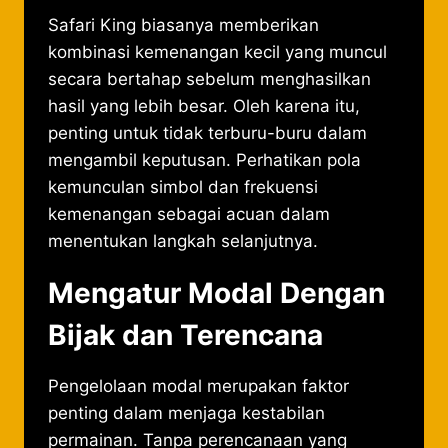
Safari King biasanya memberikan
kombinasi kemenangan kecil yang muncul
secara bertahap sebelum menghasilkan
hasil yang lebih besar. Oleh karena itu,
penting untuk tidak terburu-buru dalam
mengambil keputusan. Perhatikan pola
kemunculan simbol dan frekuensi
kemenangan sebagai acuan dalam
menentukan langkah selanjutnya.
Mengatur Modal Dengan
Bijak dan Terencana
Pengelolaan modal merupakan faktor
penting dalam menjaga kestabilan
permainan. Tanpa perencanaan yang