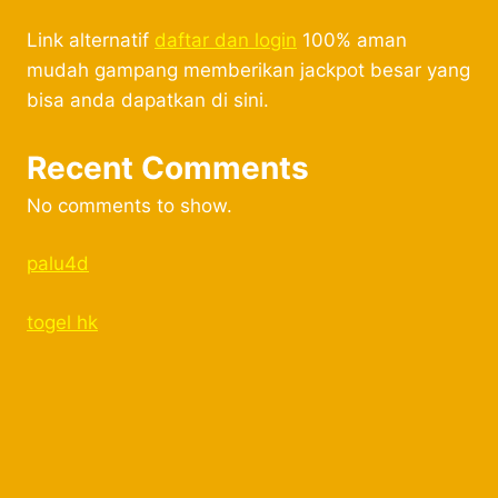
Link alternatif
daftar dan login
100% aman
mudah gampang memberikan jackpot besar yang
bisa anda dapatkan di sini.
Recent Comments
No comments to show.
palu4d
togel hk