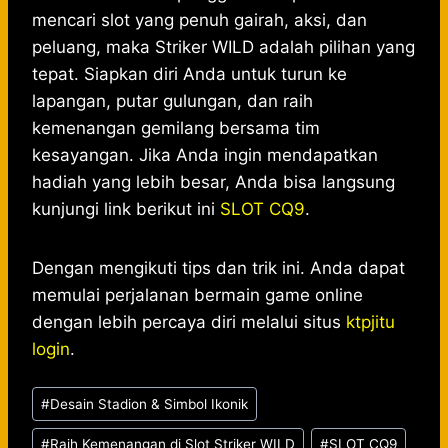
mencari slot yang penuh gairah, aksi, dan
peluang, maka Striker WILD adalah pilihan yang
tepat. Siapkan diri Anda untuk turun ke
lapangan, putar gulungan, dan raih
kemenangan gemilang bersama tim
kesayangan. Jika Anda ingin mendapatkan
hadiah yang lebih besar, Anda bisa langsung
kunjungi link berikut ini
SLOT CQ9
.
Dengan mengikuti tips dan trik ini. Anda dapat
memulai perjalanan bermain game online
dengan lebih percaya diri melalui situs
ktpjitu
login
.
Post
#
Desain Stadion & Simbol Ikonik
Tags:
#
Raih Kemenangan di Slot Striker WILD
#
SLOT CQ9