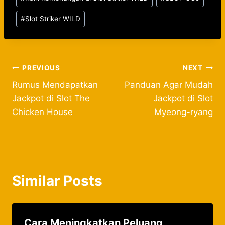
#
Slot Striker WILD
Post
PREVIOUS
NEXT
Rumus Mendapatkan
Panduan Agar Mudah
navigation
Jackpot di Slot The
Jackpot di Slot
Chicken House
Myeong-ryang
Similar Posts
Cara Meningkatkan Peluang