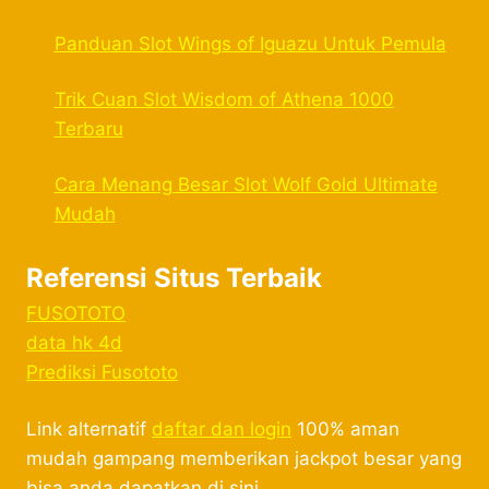
Panduan Slot Wings of Iguazu Untuk Pemula
Trik Cuan Slot Wisdom of Athena 1000
Terbaru
Cara Menang Besar Slot Wolf Gold Ultimate
Mudah
Referensi Situs Terbaik
FUSOTOTO
data hk 4d
Prediksi Fusototo
Link alternatif
daftar dan login
100% aman
mudah gampang memberikan jackpot besar yang
bisa anda dapatkan di sini.