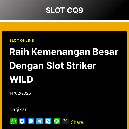
Skip
SLOT CQ9
to
content
SLOT ONLINE
Raih Kemenangan Besar
Dengan Slot Striker
WILD
By
14/02/2025
Christoper
bagikan
W
F
M
T
S
L
X
Share
h
a
e
e
k
i